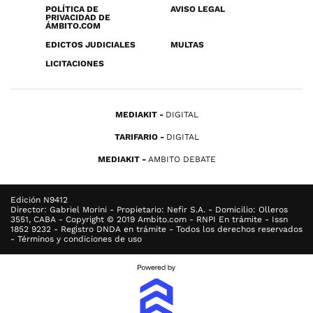
POLÍTICA DE
AVISO LEGAL
PRIVACIDAD DE
ÁMBITO.COM
EDICTOS JUDICIALES
MULTAS
LICITACIONES
MEDIAKIT
DIGITAL
TARIFARIO
DIGITAL
MEDIAKIT
AMBITO DEBATE
Edición N9412
Director: Gabriel Morini - Propietario: Nefir S.A. - Domicilio: Olleros
3551, CABA - Copyright © 2019 Ambito.com - RNPI En trámite - Issn
1852 9232 - Registro DNDA en trámite - Todos los derechos reservados
- Términos y condiciones de uso