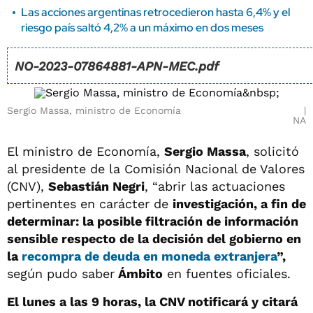
Las acciones argentinas retrocedieron hasta 6,4% y el
riesgo país saltó 4,2% a un máximo en dos meses
Crece el temor por la inflación en EEUU y los inversores
NO-2023-07864881-APN-MEC.pdf
buscan refugio en bonos indexados
Sergio Massa, ministro de Economía
NA
El ministro de Economía,
Sergio Massa
, solicitó
al presidente de la Comisión Nacional de Valores
(CNV),
Sebastián Negri
, “abrir las actuaciones
pertinentes en carácter de
investigación, a fin de
determinar: la posible filtración de información
sensible respecto de la decisión del gobierno en
la
recompra de deuda en moneda extranjera
”,
según pudo saber
Ámbito
en fuentes oficiales.
El lunes a las 9 horas, la CNV notificará y citará