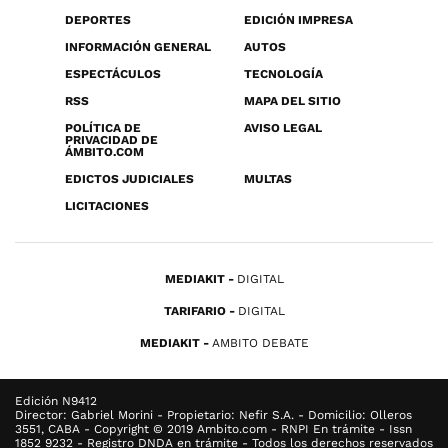
DEPORTES
EDICIÓN IMPRESA
INFORMACIÓN GENERAL
AUTOS
ESPECTÁCULOS
TECNOLOGÍA
RSS
MAPA DEL SITIO
POLÍTICA DE
AVISO LEGAL
PRIVACIDAD DE
ÁMBITO.COM
EDICTOS JUDICIALES
MULTAS
LICITACIONES
MEDIAKIT
DIGITAL
TARIFARIO
DIGITAL
MEDIAKIT
AMBITO DEBATE
Edición N9412
Director: Gabriel Morini - Propietario: Nefir S.A. - Domicilio: Olleros
3551, CABA - Copyright © 2019 Ambito.com - RNPI En trámite - Issn
1852 9232 - Registro DNDA en trámite - Todos los derechos reservados