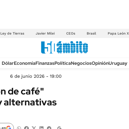
Ley de Tierras
Javier Milei
CEOs
Brasil
Papa León X
Anuario autos 2026
Dólar
Economía
Finanzas
Política
Negocios
Opinión
Uruguay
TECNOLOGÍA
NOVEDADES FISCA
MÉXICO
6 de junio 2026 - 19:00
EDICTOS JUDICIAL
OPINIÓN
n de café"
MULTAS
MUNDO
y alternativas
LICITACIONES
INFORMACIÓN GENERAL
CUADROS TARIFAR
ESPECTÁCULOS
RECALL
DEPORTES
 en