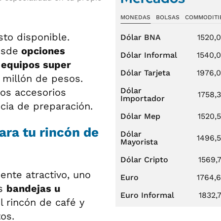
MONEDAS
BOLSAS
COMMODITI
to disponible.
Dólar BNA
1520,
esde
opciones
Dólar Informal
1540,
 equipos super
Dólar Tarjeta
1976,
millón de pesos.
Dólar
os accesorios
1758,
Importador
cia de preparación.
Dólar Mep
1520,
ara tu rincón de
Dólar
1496,
Mayorista
Dólar Cripto
1569,
ente atractivo, uno
Euro
1764,
as
bandejas u
Euro Informal
1832,
l rincón de café y
os.