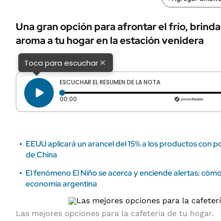
ÁMBITO DEBATE
Municipios
MEDIAKIT AMBITO DEBATE
Una gran opción para afrontar el frío, brinda
URUGUAY
aroma a tu hogar en la estación venidera
×
Toca para escuchar
ESCUCHAR EL RESUMEN DE LA NOTA
Tiempo transcurrido: 0 segundos
00:00
EEUU aplicará un arancel del 15% a los productos con pol
de China
El fenómeno El Niño se acerca y enciende alertas: cóm
economía argentina
Las mejores opciones para la cafetería de tu hogar.