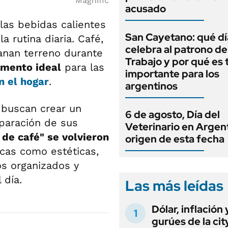
Magnific
acusado
las bebidas calientes
San Cayetano: qué dí
a rutina diaria. Café,
celebra al patrono de
ganan terreno durante
Trabajo y por qué es 
mento ideal
para las
importante para los
n el hogar
.
argentinos
 buscan crear un
6 de agosto, Día del
paración de sus
Veterinario en Argent
de café" se volvieron
origen de esta fecha
icas como estéticas,
s organizados y
 día.
Las más leídas
Dólar, inflación 
gurúes de la cit