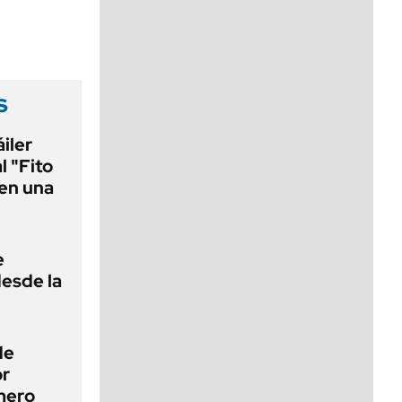
viernes de 10 a 18
s
áiler
l "Fito
en una
e
desde la
de
or
mero