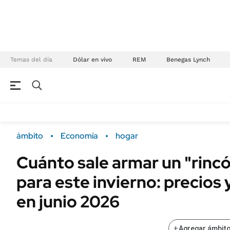
Temas del día
Dólar en vivo
REM
Benegas Lynch
NEGOCIOS
ÚLTIMAS NOTICIAS
Especiales Ámbito
ECONOMÍA
ámbito
Economía
hogar
Real Estate
Banco de Datos
Cuánto sale armar un "rincó
Sustentabilidad
Campo
para este invierno: precios 
Seguros
FINANZAS
ENERGY REPORT
en junio 2026
Dólar
POLÍTICA
Mercados
+
Agregar ámbito
Nacional