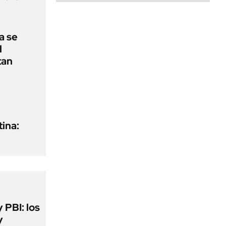
a se
l
tan
ina:
y PBI: los
y