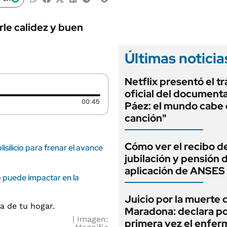
ANUARIO 2025
LIFESTYLE
EDICIÓN IMPRESA
AUTOS
rle calidez y buen
Últimas noticia
Netflix presentó el tr
oficial del documenta
Duración: 45 segundos
00:45
Páez: el mundo cabe 
canción"
Cómo ver el recibo d
isilicio para frenar el avance
jubilación y pensión 
aplicación de ANSES
o puede impactar en la
Juicio por la muerte 
Maradona: declara p
Imagen:
primera vez el enfer