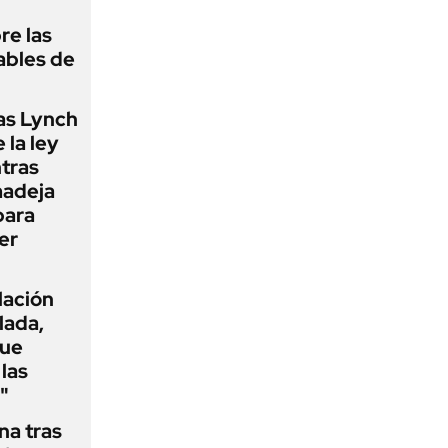
re las
ables de
as Lynch
 la ley
ntras
madeja
para
er
flación
lada,
que
las
"
na tras