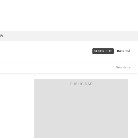
IV
SUSCRIBITE
INGRESÁ
SUMATE A LA COMUNIDAD
Newsletter
DE ÁMBITO
LES
ACCESO FULL - $1.800/MES
ES
CORPORATIVO - CONSULTAR
Si tenés dudas comunicate
con nosotros a
IOS
suscripciones@ambito.com.ar
Llamanos al (54) 11 4556-
9147/48 o
al (54) 11 4449-3256 de lunes a