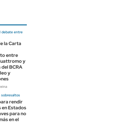
l debate entre
e la Carta
to entre
Cuattromo y
s del BCRA
leo y
ones
Reina
n sobresaltos
ara rendir
s en Estados
aves para no
más en el