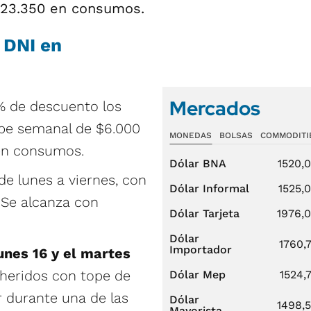
$23.350 en consumos.
 DNI en
Mercados
% de descuento los
pe semanal de $6.000
MONEDAS
BOLSAS
COMMODITI
 en consumos.
Dólar BNA
1520,
e lunes a viernes, con
Dólar Informal
1525,
 Se alcanza con
Dólar Tarjeta
1976,
Dólar
1760,
Importador
lunes 16 y el martes
eridos con tope de
Dólar Mep
1524,
r durante una de las
Dólar
1498,
Mayorista