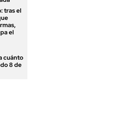
: tras el
que
armas,
ipa el
 a cuánto
ado 8 de