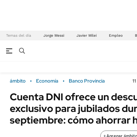
Temas del día
Jorge Messi
Javier Milei
Empleo
NEGOCIOS
ÚLTIMAS NOTICIAS
Especiales Ámbito
ECONOMÍA
ámbito
Economía
Banco Provincia
1
Real Estate
Banco de Datos
Cuenta DNI ofrece un desc
Sustentabilidad
Campo
exclusivo para jubilados du
Seguros
FINANZAS
ENERGY REPORT
septiembre: cómo ahorrar 
Dólar
POLÍTICA
Mercados
+
Agregar ámbito
Nacional