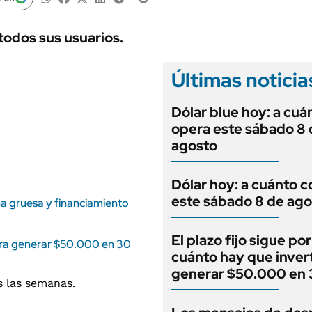
ANUARIO 2025
LIFESTYLE
EDICIÓN IMPRESA
AUTOS
todos sus usuarios.
Últimas noticia
Dólar blue hoy: a cuá
opera este sábado 8 
agosto
Dólar hoy: a cuánto c
este sábado 8 de ago
a gruesa y financiamiento
El plazo fijo sigue por
 para generar $50.000 en 30
cuánto hay que invert
generar $50.000 en 