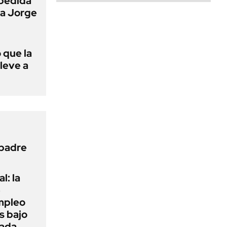
pedida
 a Jorge
 que la
lleve a
 padre
l: la
e
mpleo
s bajo
cada