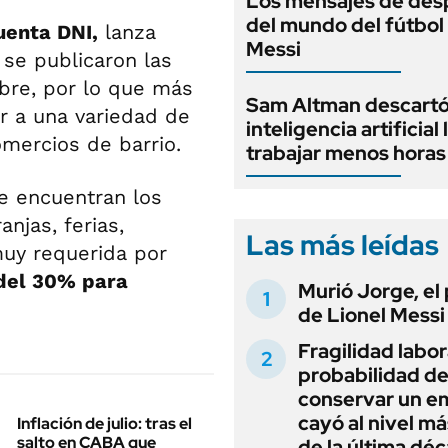
Los mensajes de des
del mundo del fútbol
uenta DNI,
lanza
Messi
se publicaron las
bre, por lo que más
Sam Altman descartó
r a una variedad de
inteligencia artificial 
mercios de barrio.
trabajar menos horas
e encuentran los
njas, ferias,
Las más leídas
muy requerida por
del 30% para
Murió Jorge, el
de Lionel Messi
Fragilidad labora
probabilidad d
conservar un e
cayó al nivel má
Inflación de julio: tras el
salto en CABA que
de la última dé