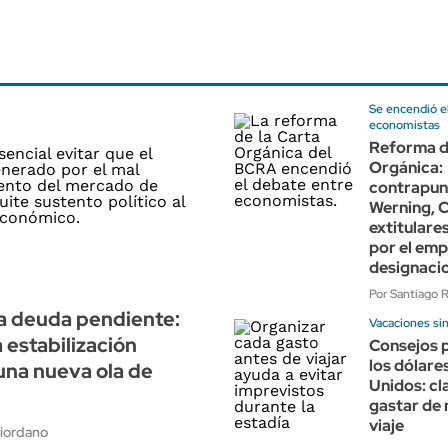
Se encendió e
economistas
Reforma d
Orgánica:
contrapun
Werning, 
extitulare
por el emp
designaci
Por Santiago 
a deuda pendiente:
Vacaciones si
a estabilización
Consejos p
los dólare
una nueva ola de
Unidos: cl
gastar de 
viaje
iordano