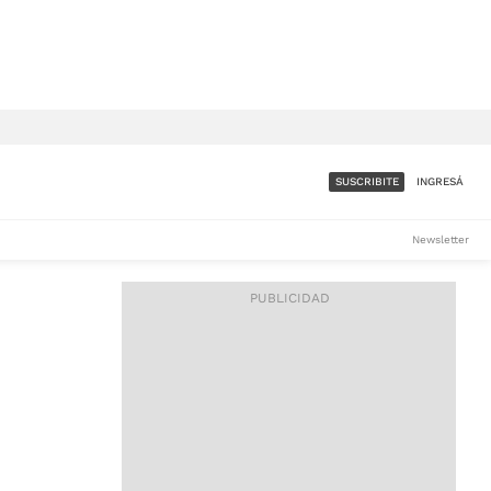
SUSCRIBITE
INGRESÁ
SUMATE A LA COMUNIDAD
Newsletter
DE ÁMBITO
LES
ACCESO FULL - $1.800/MES
ES
CORPORATIVO - CONSULTAR
Si tenés dudas comunicate
con nosotros a
IOS
suscripciones@ambito.com.ar
Llamanos al (54) 11 4556-
9147/48 o
al (54) 11 4449-3256 de lunes a