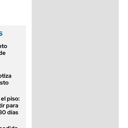
viernes de 10 a 18
s
nto
de
otiza
sto
 el piso:
ir para
30 días