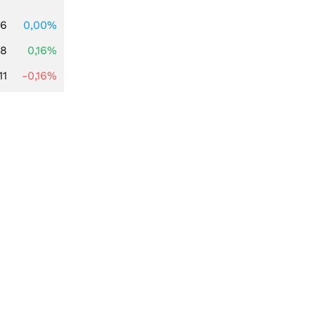
96
0,00%
88
0,16%
11
-0,16%