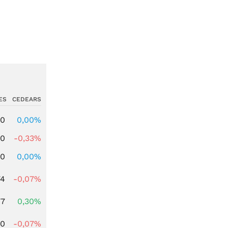
ES
CEDEARS
00
0,00%
00
-0,33%
00
0,00%
74
-0,07%
77
0,30%
50
-0,07%