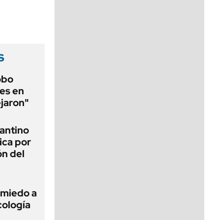
viernes de 10 a 18
s
obo
es en
ejaron"
fantino
ica por
ón del
 miedo a
cología