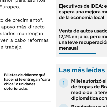
misión para asuntos
Ejecutivos de IDEA: 
Europeo.
espera una mejora 
de la economía local
o de crecimiento",
n apoyo más directo
Venta de autos usado
 Estados mantengan
12,2% en julio, pero m
leven a cabo reformas
una leve recuperació
e trabajo.
mensual
Las más leídas
Billetes de dólares: qué
hacer si te entregan "cara
Milei autorizó e
chica" o unidades
de tropas de Bra
deterioradas
medio de la ten
diplomática con
Provincias ya p