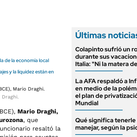
ANUARIO 2025
LIFESTYLE
EDICIÓN IMPRESA
AUTOS
Últimas noticia
Colapinto sufrió un r
durante sus vacacion
a de la economía local
Italia: "Ni la matera d
ajes y la liquidez están en
La AFA respaldó a In
en medio de la polém
el plan de privatizaci
 Draghi.
Mundial
(BCE),
Mario Draghi,
Eurozona
, que
Qué significa tenerle
manejar, según la psi
uncionario resaltó la