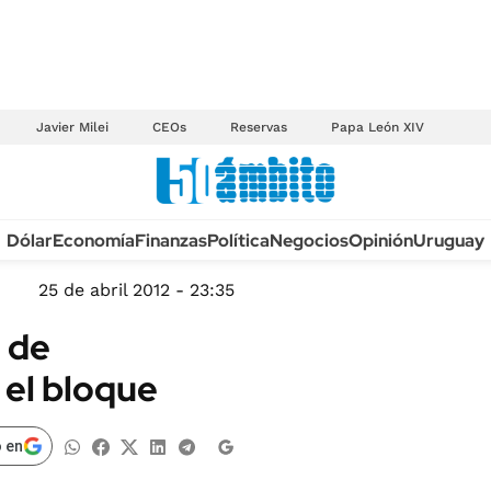
Javier Milei
CEOs
Reservas
Papa León XIV
Anuario autos 2026
Dólar
Economía
Finanzas
Política
Negocios
Opinión
Uruguay
TECNOLOGÍA
NOVEDADES FISCA
MÉXICO
25 de abril 2012 - 23:35
EDICTOS JUDICIAL
OPINIÓN
 de
MULTAS
MUNDO
el bloque
LICITACIONES
INFORMACIÓN GENERAL
CUADROS TARIFAR
ESPECTÁCULOS
 en
RECALL
DEPORTES