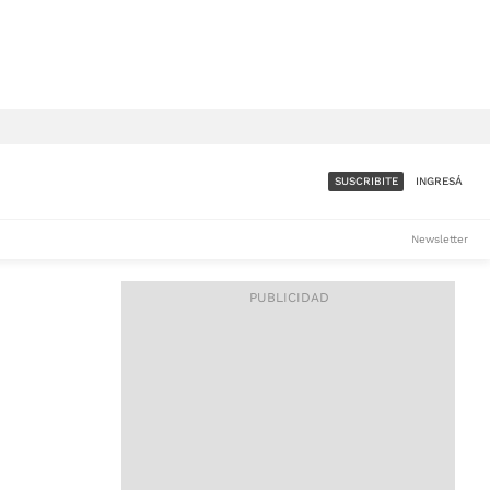
SUSCRIBITE
INGRESÁ
SUMATE A LA COMUNIDAD
Newsletter
DE ÁMBITO
LES
ACCESO FULL - $1.800/MES
ES
CORPORATIVO - CONSULTAR
Si tenés dudas comunicate
con nosotros a
IOS
suscripciones@ambito.com.ar
Llamanos al (54) 11 4556-
9147/48 o
al (54) 11 4449-3256 de lunes a