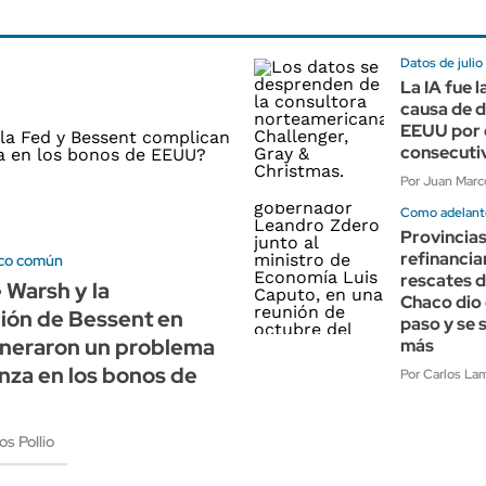
Datos de julio
La IA fue l
causa de 
EEUU por 
consecuti
Por Juan Marco
Como adelant
Provincias
refinancia
co común
rescates d
 Warsh y la
Chaco dio 
ión de Bessent en
paso y se 
neraron un problema
más
nza en los bonos de
Por Carlos Lam
s Pollio