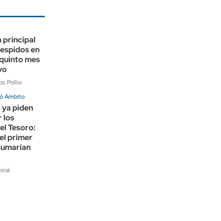
a principal
despidos en
quinto mes
vo
s Pollio
ó Ámbito
 ya piden
r los
el Tesoro:
el primer
sumarían
iral