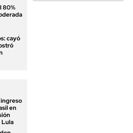
el 80%
moderada
s: cayó
ostró
n
l ingreso
sil en
sión
 Lula
iden