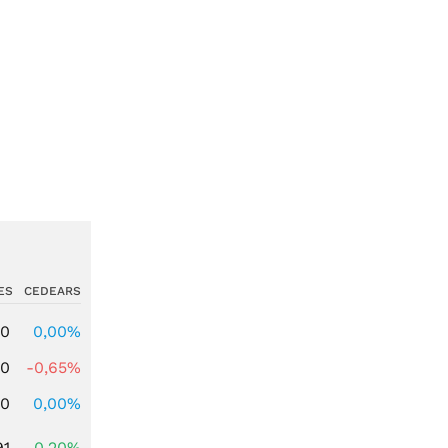
ES
CEDEARS
00
0,00%
00
-0,65%
00
0,00%
91
0,20%