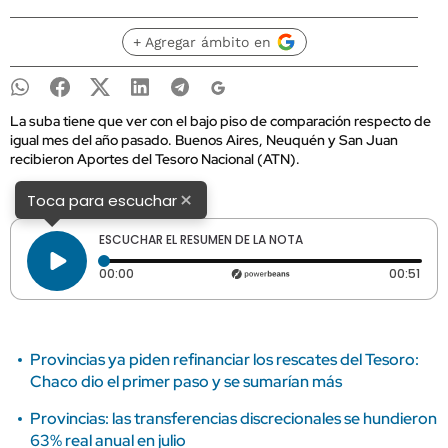
+ Agregar ámbito en
La suba tiene que ver con el bajo piso de comparación respecto de
igual mes del año pasado. Buenos Aires, Neuquén y San Juan
recibieron Aportes del Tesoro Nacional (ATN).
×
Toca para escuchar
ESCUCHAR EL RESUMEN DE LA NOTA
Tiempo transcurrido: 0 segundos
Dura
00:00
00:51
Provincias ya piden refinanciar los rescates del Tesoro:
Chaco dio el primer paso y se sumarían más
Provincias: las transferencias discrecionales se hundieron
63% real anual en julio