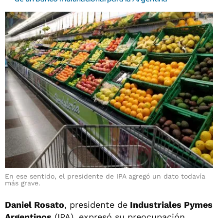
En ese sentido, el presidente de IPA agregó un dato todavía
más grave.
Daniel Rosato
, presidente de
Industriales Pymes
Argentinos
(IPA), expresó su preocupación