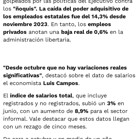
golpeados por las políticas del Ejecutivo contra
los
"ñoquis".
La caída del poder adquisitivo de
los empleados estatales fue del 14,3% desde
noviembre 2023
. En tanto, los
empleos
privados
anotan una
baja real de 0,6%
en la
administración libertaria.
"Desde octubre que no hay variaciones reales
significativas"
, destacó sobre el dato de salarios
el economista
Luis Campos
.
El
índice de salarios total
, que incluye
registrados y no registrados, subió un
3%
en
junio, con un aumento de
8,9%
para el sector
informal. Vale destacar que estos datos llegan
con un rezago de cinco meses.
De cara a octubre y en medio de un año