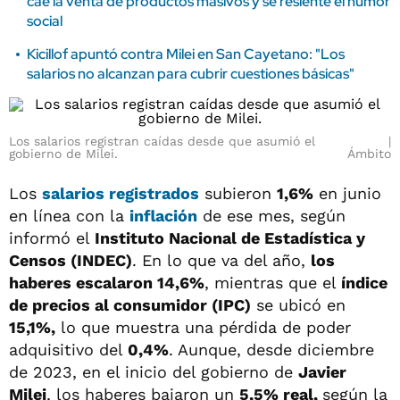
cae la venta de productos masivos y se resiente el humor
social
Kicillof apuntó contra Milei en San Cayetano: "Los
salarios no alcanzan para cubrir cuestiones básicas"
Los salarios registran caídas desde que asumió el
gobierno de Milei.
Ámbito
Los
salarios registrados
subieron
1,6%
en junio
en línea con la
inflación
de ese mes, según
informó el
Instituto Nacional de Estadística y
Censos (INDEC)
. En lo que va del año,
los
haberes escalaron 14,6%
, mientras que el
índice
de precios al consumidor (IPC)
se ubicó en
15,1%,
lo que muestra una pérdida de poder
adquisitivo del
0,4%
. Aunque, desde diciembre
de 2023, en el inicio del gobierno de
Javier
Milei
, los haberes bajaron un
5,5% real,
según la