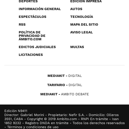
DEPORTES
EDICIÓN IMPRESA
INFORMACIÓN GENERAL
AUTOS
ESPECTÁCULOS
TECNOLOGÍA
RSS
MAPA DEL SITIO
POLÍTICA DE
AVISO LEGAL
PRIVACIDAD DE
ÁMBITO.COM
EDICTOS JUDICIALES
MULTAS
LICITACIONES
MEDIAKIT
DIGITAL
TARIFARIO
DIGITAL
MEDIAKIT
AMBITO DEBATE
Edición N9411
Director: Gabriel Morini - Propietario: Nefir S.A. - Domicilio: Olleros
3551, CABA - Copyright © 2019 Ambito.com - RNPI En trámite - Issn
1852 9232 - Registro DNDA en trámite - Todos los derechos reservados
- Términos y condiciones de uso