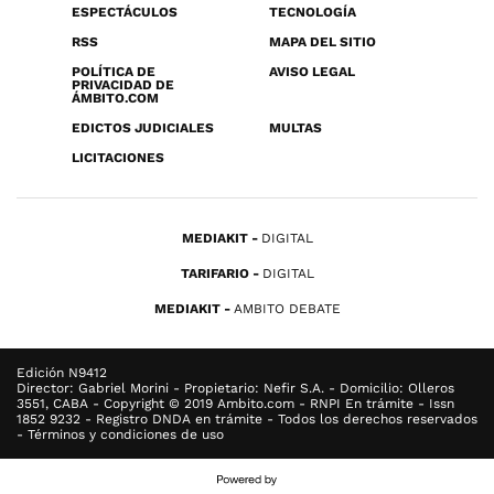
ESPECTÁCULOS
TECNOLOGÍA
RSS
MAPA DEL SITIO
POLÍTICA DE
AVISO LEGAL
PRIVACIDAD DE
ÁMBITO.COM
EDICTOS JUDICIALES
MULTAS
LICITACIONES
MEDIAKIT
DIGITAL
TARIFARIO
DIGITAL
MEDIAKIT
AMBITO DEBATE
Edición N9412
Director: Gabriel Morini - Propietario: Nefir S.A. - Domicilio: Olleros
3551, CABA - Copyright © 2019 Ambito.com - RNPI En trámite - Issn
1852 9232 - Registro DNDA en trámite - Todos los derechos reservados
- Términos y condiciones de uso