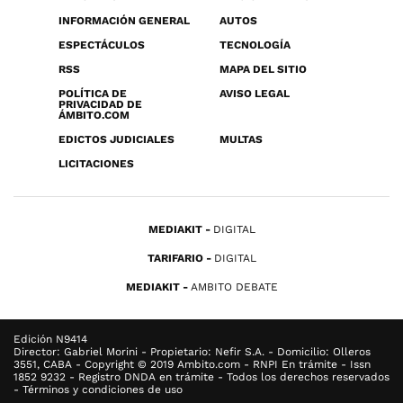
INFORMACIÓN GENERAL
AUTOS
ESPECTÁCULOS
TECNOLOGÍA
RSS
MAPA DEL SITIO
POLÍTICA DE
AVISO LEGAL
PRIVACIDAD DE
ÁMBITO.COM
EDICTOS JUDICIALES
MULTAS
LICITACIONES
MEDIAKIT
DIGITAL
TARIFARIO
DIGITAL
MEDIAKIT
AMBITO DEBATE
Edición N9414
Director: Gabriel Morini - Propietario: Nefir S.A. - Domicilio: Olleros
3551, CABA - Copyright © 2019 Ambito.com - RNPI En trámite - Issn
1852 9232 - Registro DNDA en trámite - Todos los derechos reservados
- Términos y condiciones de uso