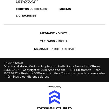
ÁMBITO.COM
EDICTOS JUDICIALES
MULTAS
LICITACIONES
MEDIAKIT
DIGITAL
TARIFARIO
DIGITAL
MEDIAKIT
AMBITO DEBATE
Edición N9411
Director: Gabriel Morini - Propietario: Nefir S.A. - Domicilio: Olleros
3551, CABA - Copyright © 2019 Ambito.com - RNPI En trámite - Issn
1852 9232 - Registro DNDA en trámite - Todos los derechos reservados
- Términos y condiciones de uso