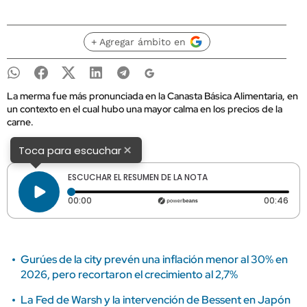
+ Agregar ámbito en
La merma fue más pronunciada en la Canasta Básica Alimentaria, en
un contexto en el cual hubo una mayor calma en los precios de la
carne.
×
Toca para escuchar
ESCUCHAR EL RESUMEN DE LA NOTA
Tiempo transcurrido: 0 segundos
Dura
00:00
00:46
Gurúes de la city prevén una inflación menor al 30% en
2026, pero recortaron el crecimiento al 2,7%
La Fed de Warsh y la intervención de Bessent en Japón