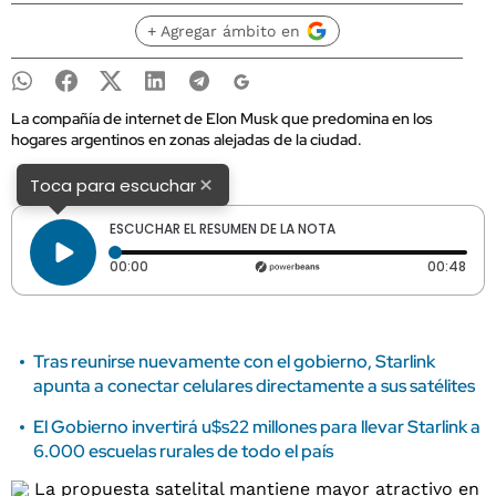
+ Agregar ámbito en
La compañía de internet de Elon Musk que predomina en los
hogares argentinos en zonas alejadas de la ciudad.
×
Toca para escuchar
ESCUCHAR EL RESUMEN DE LA NOTA
Tiempo transcurrido: 0 segundos
Dura
00:00
00:48
Tras reunirse nuevamente con el gobierno, Starlink
apunta a conectar celulares directamente a sus satélites
El Gobierno invertirá u$s22 millones para llevar Starlink a
6.000 escuelas rurales de todo el país