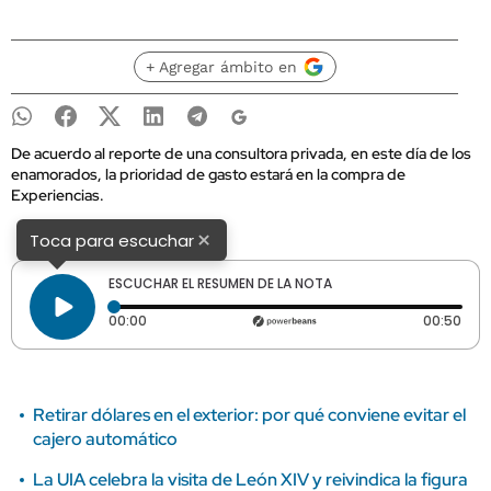
+ Agregar ámbito en
De acuerdo al reporte de una consultora privada, en este día de los
enamorados, la prioridad de gasto estará en la compra de
Experiencias.
×
Toca para escuchar
ESCUCHAR EL RESUMEN DE LA NOTA
Tiempo transcurrido: 0 segundos
Dura
00:00
00:50
Retirar dólares en el exterior: por qué conviene evitar el
cajero automático
La UIA celebra la visita de León XIV y reivindica la figura