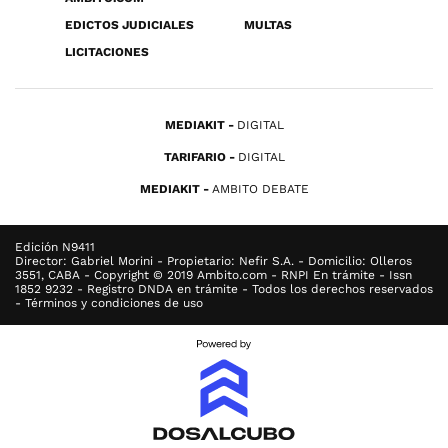
EDICTOS JUDICIALES
MULTAS
LICITACIONES
MEDIAKIT
DIGITAL
TARIFARIO
DIGITAL
MEDIAKIT
AMBITO DEBATE
Edición N9411
Director: Gabriel Morini - Propietario: Nefir S.A. - Domicilio: Olleros
3551, CABA - Copyright © 2019 Ambito.com - RNPI En trámite - Issn
1852 9232 - Registro DNDA en trámite - Todos los derechos reservados
- Términos y condiciones de uso