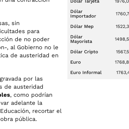
Dólar Tarjeta
1976,
Dólar
1760,
Importador
as, sin
Dólar Mep
1522,
icultades para
Dólar
icción de no poder
1498,
Mayorista
n-, al Gobierno no le
Dólar Cripto
1567,
tica de austeridad en
Euro
1768,
Euro Informal
1763,
agravada por las
as de austeridad
bles
, como podrían
evar adelante la
ducación, recortar el
 obra pública.