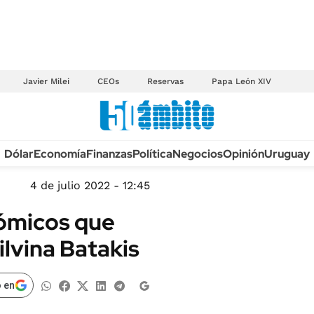
Javier Milei
CEOs
Reservas
Papa León XIV
Anuario autos 2026
Dólar
Economía
Finanzas
Política
Negocios
Opinión
Uruguay
TECNOLOGÍA
NOVEDADES FISCA
MÉXICO
4 de julio 2022 - 12:45
EDICTOS JUDICIAL
OPINIÓN
nómicos que
MULTAS
MUNDO
ilvina Batakis
LICITACIONES
INFORMACIÓN GENERAL
CUADROS TARIFAR
ESPECTÁCULOS
 en
RECALL
DEPORTES