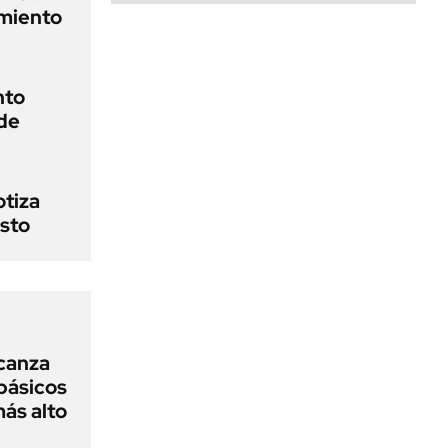
amiento
nto
 de
otiza
osto
lcanza
básicos
más alto