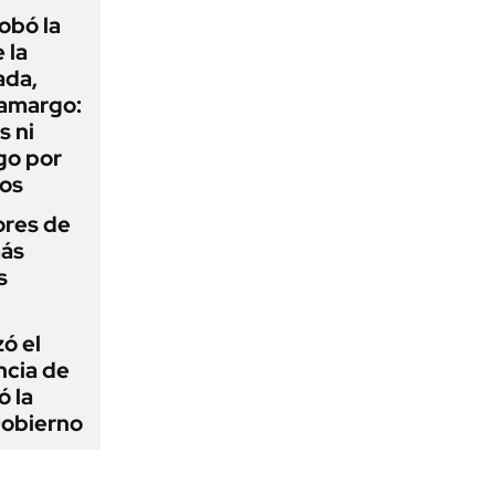
obó la
 la
ada,
 amargo:
s ni
go por
dos
ores de
más
s
zó el
ncia de
ó la
Gobierno