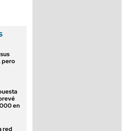
viernes de 10 a 18
s
 sus
, pero
puesta
 prevé
.000 en
a red