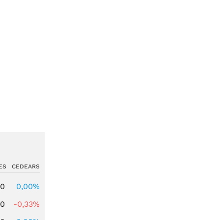
ES
CEDEARS
00
0,00%
00
-0,33%