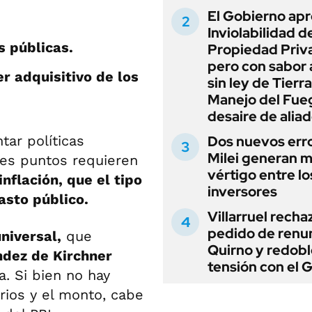
El Gobierno apr
Inviolabilidad de
s públicas.
Propiedad Priv
pero con sabor
r adquisitivo de los
sin ley de Tierra
Manejo del Fue
desaire de alia
ar políticas
Dos nuevos err
Milei generan 
res puntos requieren
vértigo entre lo
inflación, que el tipo
inversores
asto público.
Villarruel recha
pedido de renu
niversal,
que
Quirno y redobl
ndez de Kirchner
tensión con el 
. Si bien no hay
rios y el monto, cabe