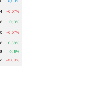
00
0,00%
74
-0,07%
36
0,10%
50
-0,07%
56
0,38%
88
0,16%
41
-0,08%