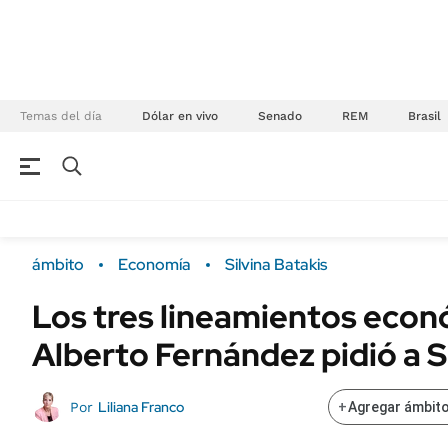
Temas del día
Dólar en vivo
Senado
REM
Brasil
NEGOCIOS
ÚLTIMAS NOTICIAS
Especiales Ámbito
ECONOMÍA
ámbito
Economía
Silvina Batakis
Real Estate
Banco de Datos
Los tres lineamientos eco
Sustentabilidad
Campo
Alberto Fernández pidió a S
Seguros
FINANZAS
ENERGY REPORT
Dólar
Liliana Franco
Por
+
Agregar ámbito
POLÍTICA
Mercados
Nacional