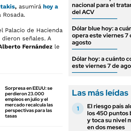
nacional para el trat
atakis
,
asumirá
hoy a
del ACV
a Rosada.
Dólar blue hoy: a cuá
el Palacio de Hacienda
opera este viernes 7
e dieron señales. A
agosto
Alberto Fernández
le
Dólar hoy: a cuánto c
este viernes 7 de ag
Sorpresa en EEUU: se
Las más leídas
perdieron 23.000
empleos en julio y el
mercado recalcula las
El riesgo país a
perspectivas para las
los 450 puntos 
tasas
y toca su nivel 
en dos meses