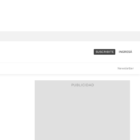
SUSCRIBITE
INGRESÁ
SUMATE A LA COMUNIDAD
Newsletter
DE ÁMBITO
LES
ACCESO FULL - $1.800/MES
ES
CORPORATIVO - CONSULTAR
Si tenés dudas comunicate
con nosotros a
IOS
suscripciones@ambito.com.ar
Llamanos al (54) 11 4556-
9147/48 o
al (54) 11 4449-3256 de lunes a