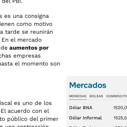
 del PBI.
os es una consigna
 tienen como motivo
a tarde se reunirán
. En el mercado
de
aumentos por
uchas empresas
 hasta el momento son
Mercados
MONEDAS
BOLSAS
COMMODITI
iscal es uno de los
Dólar BNA
1520,
El acuerdo con el
Dólar Informal
1525,
to público del primer
n una contracción