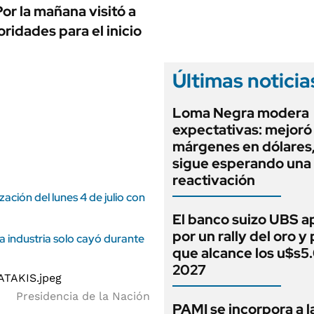
ANUARIO 2025
or la mañana visitó a
LIFESTYLE
EDICIÓN IMPRESA
oridades para el inicio
AUTOS
Últimas noticia
Loma Negra modera
expectativas: mejoró
márgenes en dólares
sigue esperando una
reactivación
zación del lunes 4 de julio con
El banco suizo UBS a
por un rally del oro y
a industria solo cayó durante
que alcance los u$s5
2027
Presidencia de la Nación
PAMI se incorpora a l