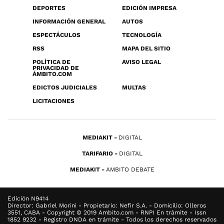
DEPORTES
EDICIÓN IMPRESA
INFORMACIÓN GENERAL
AUTOS
ESPECTÁCULOS
TECNOLOGÍA
RSS
MAPA DEL SITIO
POLÍTICA DE
AVISO LEGAL
PRIVACIDAD DE
ÁMBITO.COM
EDICTOS JUDICIALES
MULTAS
LICITACIONES
MEDIAKIT
DIGITAL
TARIFARIO
DIGITAL
MEDIAKIT
AMBITO DEBATE
Edición N9414
Director: Gabriel Morini - Propietario: Nefir S.A. - Domicilio: Olleros
3551, CABA - Copyright © 2019 Ambito.com - RNPI En trámite - Issn
1852 9232 - Registro DNDA en trámite - Todos los derechos reservados