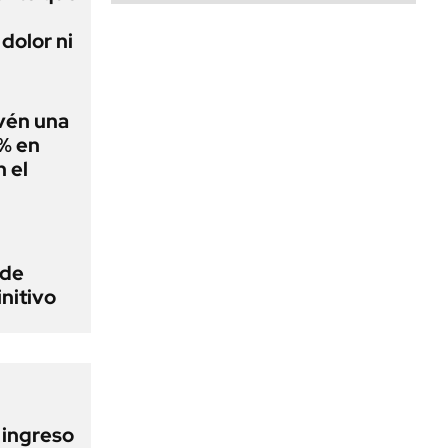
dolor ni
evén una
0% en
 el
 de
initivo
l ingreso