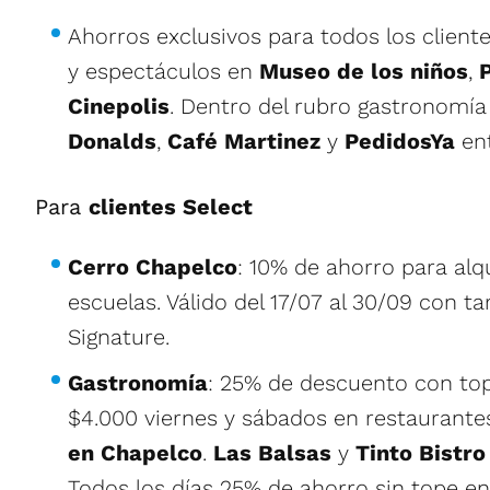
Ahorros exclusivos para todos los client
y espectáculos en
Museo de los niños
,
Cinepolis
. Dentro del rubro gastronomí
Donalds
,
Café Martinez
y
PedidosYa
ent
Para
clientes Select
Cerro Chapelco
: 10% de ahorro para alq
escuelas. Válido del 17/07 al 30/09 con ta
Signature.
Gastronomía
: 25% de descuento con top
$4.000 viernes y sábados en restaurante
en Chapelco
.
Las Balsas
y
Tinto Bistro
Todos los días 25% de ahorro sin tope e