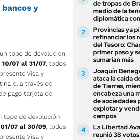
de tropas de Bra
 bancos y
medio de la ten
diplomática con
Provincias ya p
refinanciar los 
del Tesoro: Chac
primer paso y s
un tope de devolución
sumarían más
 10/07 al 31/07
, todos
Joaquín Beneg
presente Visa y
ataca la caída de
ina o, a través de
de Tierras, mie
encabeza una 
e pago tarjeta de
de sociedades 
explotar y vend
campos
n tope de devolución
 01/07 al 30/09
, todos
La Libertad Av
reunió 38 votos
presente Visa y