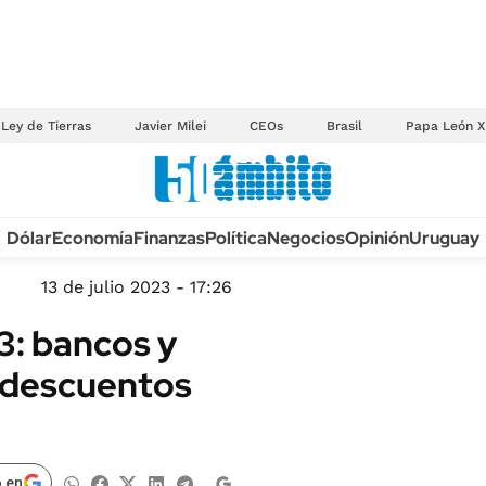
Ley de Tierras
Javier Milei
CEOs
Brasil
Papa León X
Anuario autos 2026
Dólar
Economía
Finanzas
Política
Negocios
Opinión
Uruguay
TECNOLOGÍA
NOVEDADES FISCA
MÉXICO
13 de julio 2023 - 17:26
EDICTOS JUDICIAL
OPINIÓN
3: bancos y
MULTAS
MUNDO
n descuentos
LICITACIONES
INFORMACIÓN GENERAL
CUADROS TARIFAR
ESPECTÁCULOS
RECALL
DEPORTES
 en