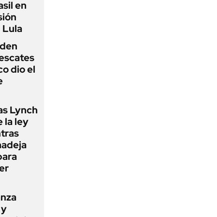
sil en
sión
 Lula
iden
rescates
o dio el
e
as Lynch
 la ley
ntras
madeja
para
er
anza
 y