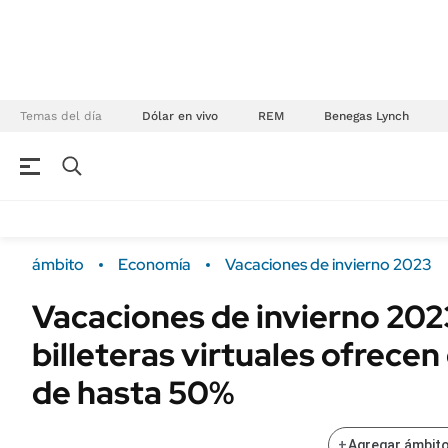
Temas del día
Dólar en vivo
REM
Benegas Lynch
NEGOCIOS
ÚLTIMAS NOTICIAS
Especiales Ámbito
ECONOMÍA
ámbito
Economía
Vacaciones de invierno 2023
Real Estate
Banco de Datos
Vacaciones de invierno 202
Sustentabilidad
Campo
billeteras virtuales ofrece
Seguros
FINANZAS
ENERGY REPORT
de hasta 50%
Dólar
POLÍTICA
Mercados
+
Agregar ámbito
Nacional