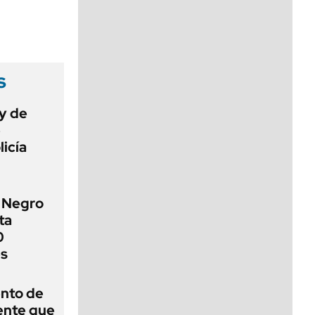
viernes de 10 a 18
s
ey de
e
licía
o Negro
ta
0
es
ento de
gente que