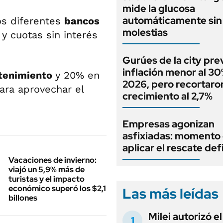
mide la glucosa
automáticamente sin 
os diferentes
bancos
molestias
y cuotas sin interés
Gurúes de la city pr
inflación menor al 3
tenimiento
y 20% en
2026, pero recortaron
ra aprovechar el
crecimiento al 2,7%
Empresas agonizan
asfixiadas: momento
aplicar el rescate def
Vacaciones de invierno:
viajó un 5,9% más de
turistas y el impacto
económico superó los $2,1
Las más leídas
billones
Milei autorizó e