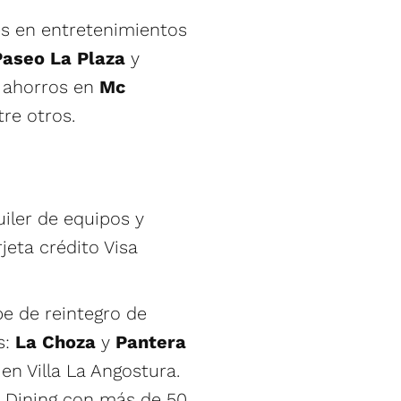
es en entretenimientos
Paseo La Plaza
y
a ahorros en
Mc
re otros.
uiler de equipos y
rjeta crédito Visa
e de reintegro de
s:
La Choza
y
Pantera
en Villa La Angostura.
n Dining con más de 50