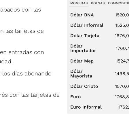
MONEDAS
BOLSAS
COMMODITI
sábados con las
Dólar BNA
1520,
Dólar Informal
1525,
n las tarjetas de
Dólar Tarjeta
1976,
Dólar
1760,
Importador
1 en entradas con
udad.
Dólar Mep
1524,
Dólar
s los días abonando
1498,
Mayorista
Dólar Cripto
1570,
erés con las tarjetas de
Euro
1768,
Euro Informal
1762,