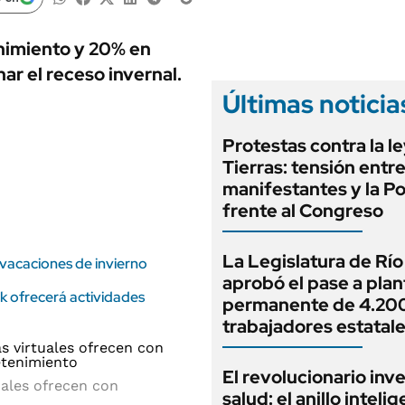
ANUARIO 2025
LIFESTYLE
EDICIÓN IMPRESA
AUTOS
nimiento y 20% en
ar el receso invernal.
Últimas noticia
Protestas contra la l
Tierras: tensión entr
manifestantes y la Po
frente al Congreso
La Legislatura de Rí
 vacaciones de invierno
aprobó el pase a plan
nk ofrecerá actividades
permanente de 4.20
trabajadores estatal
El revolucionario inv
uales ofrecen con
salud: el anillo inteli