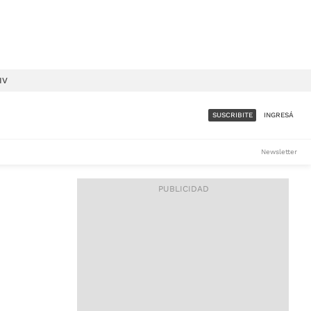
IV
SUSCRIBITE
INGRESÁ
SUMATE A LA COMUNIDAD
Newsletter
DE ÁMBITO
LES
ACCESO FULL - $1.800/MES
ES
CORPORATIVO - CONSULTAR
Si tenés dudas comunicate
con nosotros a
IOS
suscripciones@ambito.com.ar
Llamanos al (54) 11 4556-
9147/48 o
al (54) 11 4449-3256 de lunes a