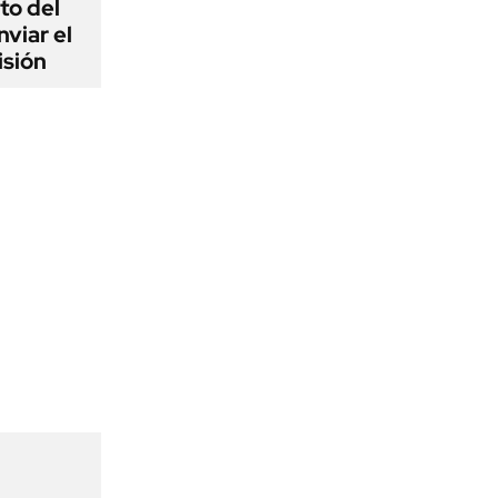
to del
viar el
isión