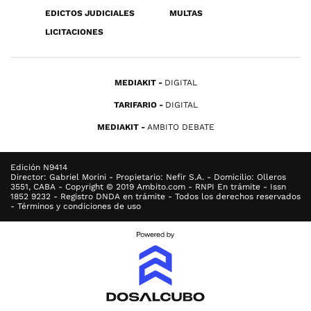
EDICTOS JUDICIALES
MULTAS
LICITACIONES
MEDIAKIT
DIGITAL
TARIFARIO
DIGITAL
MEDIAKIT
AMBITO DEBATE
Edición N9414
Director: Gabriel Morini - Propietario: Nefir S.A. - Domicilio: Olleros
3551, CABA - Copyright © 2019 Ambito.com - RNPI En trámite - Issn
1852 9232 - Registro DNDA en trámite - Todos los derechos reservados
- Términos y condiciones de uso