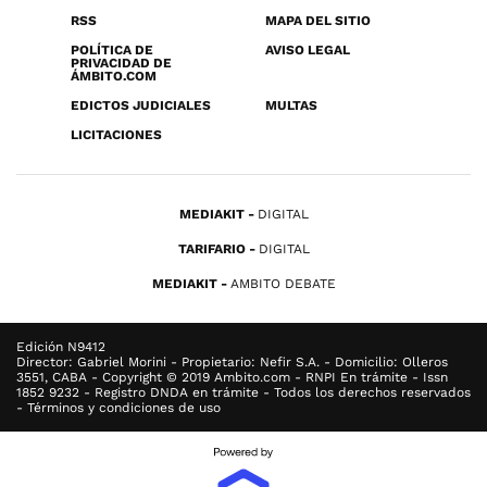
RSS
MAPA DEL SITIO
POLÍTICA DE
AVISO LEGAL
PRIVACIDAD DE
ÁMBITO.COM
EDICTOS JUDICIALES
MULTAS
LICITACIONES
MEDIAKIT
DIGITAL
TARIFARIO
DIGITAL
MEDIAKIT
AMBITO DEBATE
Edición N9412
Director: Gabriel Morini - Propietario: Nefir S.A. - Domicilio: Olleros
3551, CABA - Copyright © 2019 Ambito.com - RNPI En trámite - Issn
1852 9232 - Registro DNDA en trámite - Todos los derechos reservados
- Términos y condiciones de uso