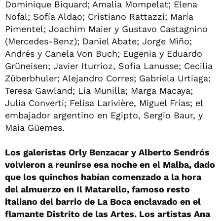
Dominique Biquard; Amalia Mompelat; Elena
Nofal; Sofía Aldao; Cristiano Rattazzi; María
Pimentel; Joachim Maier y Gustavo Castagnino
(Mercedes-Benz); Daniel Abate; Jorge Miño;
Andrés y Canela Von Buch; Eugenia y Eduardo
Grüneisen; Javier Iturrioz, Sofia Lanusse; Cecilia
Züberbhuler; Alejandro Corres; Gabriela Urtiaga;
Teresa Gawland; Lía Munilla; Marga Macaya;
Julia Converti; Felisa Larivière, Miguel Frías; el
embajador argentino en Egipto, Sergio Baur, y
Maia Güemes.
Los galeristas Orly Benzacar y Alberto Sendrós
volvieron a reunirse esa noche en el Malba, dado
que los quinchos habían comenzado a la hora
del almuerzo en Il Matarello, famoso resto
italiano del barrio de La Boca enclavado en el
flamante Distrito de las Artes. Los artistas Ana