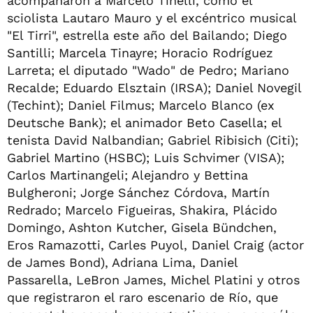
acompañaron a Marcelo Tinelli, como el
sciolista Lautaro Mauro y el excéntrico musical
"El Tirri", estrella este año del Bailando; Diego
Santilli; Marcela Tinayre; Horacio Rodríguez
Larreta; el diputado "Wado" de Pedro; Mariano
Recalde; Eduardo Elsztain (IRSA); Daniel Novegil
(Techint); Daniel Filmus; Marcelo Blanco (ex
Deutsche Bank); el animador Beto Casella; el
tenista David Nalbandian; Gabriel Ribisich (Citi);
Gabriel Martino (HSBC); Luis Schvimer (VISA);
Carlos Martinangeli; Alejandro y Bettina
Bulgheroni; Jorge Sánchez Córdova, Martín
Redrado; Marcelo Figueiras, Shakira, Plácido
Domingo, Ashton Kutcher, Gisela Bündchen,
Eros Ramazotti, Carles Puyol, Daniel Craig (actor
de James Bond), Adriana Lima, Daniel
Passarella, LeBron James, Michel Platini y otros
que registraron el raro escenario de Río, que