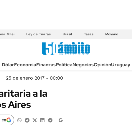
ier Milei
Ley de Tierras
Brasil
Tasas
Moyano
Anuario autos 2026
Dólar
Economía
Finanzas
Política
Negocios
Opinión
Uruguay
TECNOLOGÍA
NOVEDADES FISCA
MÉXICO
25 de enero 2017 - 00:00
EDICTOS JUDICIAL
OPINIÓN
itaria a la
MULTAS
MUNDO
s Aires
LICITACIONES
INFORMACIÓN GENERAL
CUADROS TARIFAR
ESPECTÁCULOS
 en
RECALL
DEPORTES