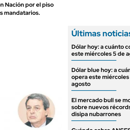
ANUARIO 2025
n Nación por el piso
LIFESTYLE
EDICIÓN IMPRESA
os mandatarios.
AUTOS
Últimas noticia
Dólar hoy: a cuánto c
este miércoles 5 de 
Dólar blue hoy: a cuá
opera este miércoles
agosto
El mercado bull se m
sobre nuevos récord
disipa nubarrones