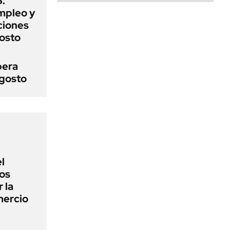
:
mpleo y
aciones
gosto
pera
agosto
l
los
 la
mercio