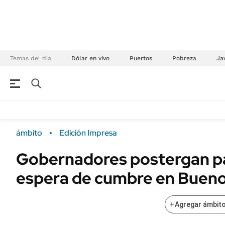
Temas del día
Dólar en vivo
Puertos
Pobreza
Jav
NEGOCIOS
ÚLTIMAS NOTICIAS
Especiales Ámbito
ECONOMÍA
ámbito
Edición Impresa
Real Estate
Banco de Datos
Gobernadores postergan par
Sustentabilidad
Campo
espera de cumbre en Bueno
Seguros
FINANZAS
ENERGY REPORT
Dólar
+
Agregar ámbito
POLÍTICA
Mercados
Nacional