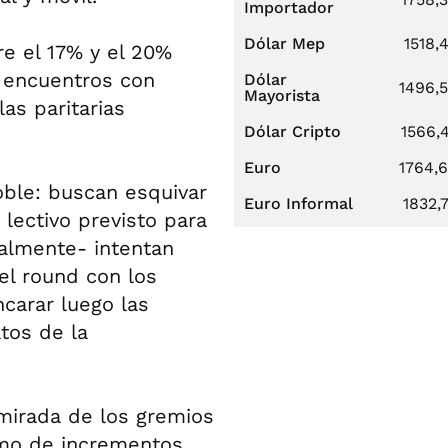
Importador
Dólar Mep
1518,
re el 17% y el 20%
 encuentros con
Dólar
1496,
Mayorista
as paritarias
Dólar Cripto
1566,
Euro
1764,
ble: buscan esquivar
Euro Informal
1832,
 lectivo previsto para
almente- intentan
 el round con los
ncarar luego las
tos de la
 mirada de los gremios
amo de incrementos