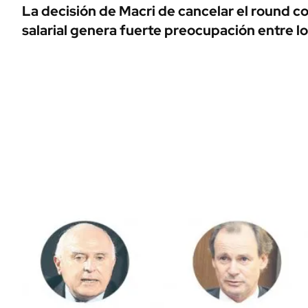
ÁMBITO DEBATE
La decisión de Macri de cancelar el round co
Municipios
salarial genera fuerte preocupación entre l
MEDIAKIT AMBITO DEBATE
URUGUAY