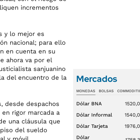
pliquen incrementos
 y lo mejor es
n nacional; para ello
n en cuenta en su
ue ahora va por el
sticialista sanjuanino
Mercados
la del encuentro de la
MONEDAS
BOLSAS
COMMODITI
as, desde despachos
Dólar BNA
1520,
 en rigor marcada a
Dólar Informal
1540,
 de una cláusula que
Dólar Tarjeta
1976,
piso del sueldo
Dólar
al y móvil.
1758,