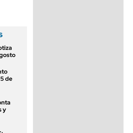
viernes de 10 a 18
s
otiza
agosto
nto
 5 de
onta
s y