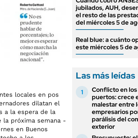
Cuándo cobro ANSES
jubilados, AUH, dese
el resto de las prest
del miércoles 5 de a
Real blue: a cuánto o
este miércoles 5 de 
Las más leídas
Conflicto en los
ntes locales en pos
puertos: crece e
rnadores dilatan el
malestar entre 
empresarios por
s a la espera de la
parálisis del co
 la próxima semana -
exterior
iernes en Buenos
Presupuesto: el
 techo a los