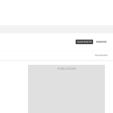
SUSCRIBITE
INGRESÁ
SUMATE A LA COMUNIDAD
Newsletter
DE ÁMBITO
LES
ACCESO FULL - $1.800/MES
ES
CORPORATIVO - CONSULTAR
Si tenés dudas comunicate
con nosotros a
IOS
suscripciones@ambito.com.ar
Llamanos al (54) 11 4556-
9147/48 o
al (54) 11 4449-3256 de lunes a