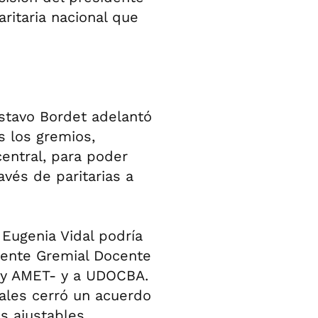
ritaria nacional que
Gustavo Bordet adelantó
s los gremios,
entral, para poder
avés de paritarias a
 Eugenia Vidal podría
rente Gremial Docente
 y AMET- y a UDOCBA.
tales cerró un acuerdo
os ajustables