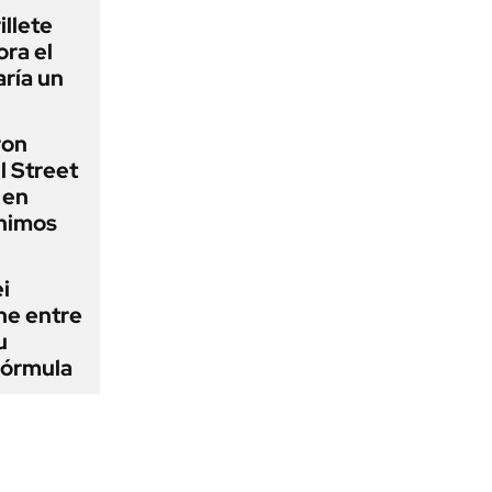
illete
ora el
ría un
ron
l Street
 en
ínimos
i
ne entre
u
fórmula