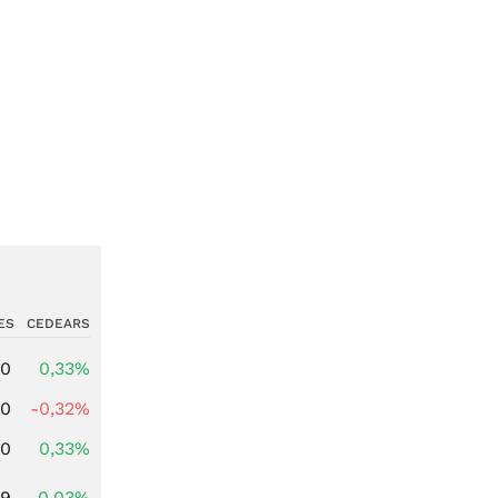
ES
CEDEARS
00
0,33%
00
-0,32%
00
0,33%
39
0,03%