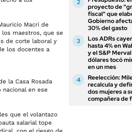
proyecto de "gr
fiscal" que elab
Gobierno afecta
 Mauricio Macri de
30% del gasto
on los maestros, que se
Los ADRs caye
s de corte laboral y
hasta 4% en Wal
 de los docentes a
y el S&P Merval
dólares tocó m
en un mes
Reelección: Mile
sde la Casa Rosada
recalcula y defi
 nacional en ese
dos mujeres a s
compañera de 
les que el volantazo
pauta salarial tope
dical, con el riesgo de