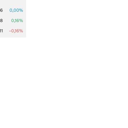
96
0,00%
88
0,16%
11
-0,16%