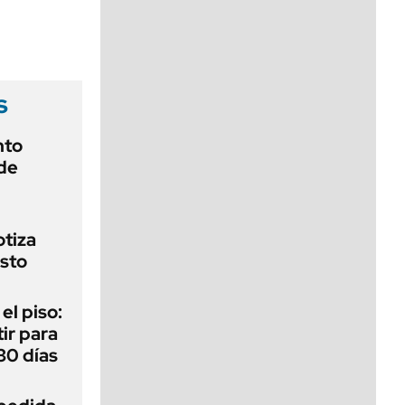
viernes de 10 a 18
s
nto
de
otiza
sto
 el piso:
ir para
30 días