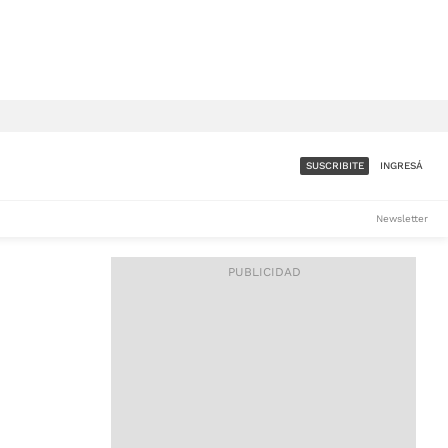
SUSCRIBITE
INGRESÁ
SUMATE A LA COMUNIDAD
Newsletter
DE ÁMBITO
LES
ACCESO FULL - $1.800/MES
ES
CORPORATIVO - CONSULTAR
Si tenés dudas comunicate
con nosotros a
IOS
suscripciones@ambito.com.ar
Llamanos al (54) 11 4556-
9147/48 o
al (54) 11 4449-3256 de lunes a