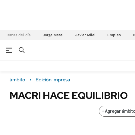
Temas del día
Jorge Messi
Javier Milei
Empleo
NEGOCIOS
ÚLTIMAS NOTICIAS
Especiales Ámbito
ECONOMÍA
ámbito
Edición Impresa
Real Estate
Banco de Datos
MACRI HACE EQUILIBRIO
Sustentabilidad
Campo
Seguros
FINANZAS
+
Agregar ámbito
ENERGY REPORT
Dólar
POLÍTICA
Mercados
Nacional