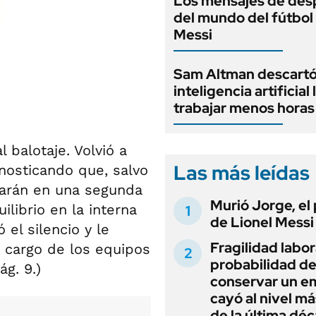
Los mensajes de des
del mundo del fútbol
Messi
Sam Altman descartó
inteligencia artificial 
trabajar menos horas
 balotaje. Volvió a
Las más leídas
nosticando que, salvo
oyarán en una segunda
Murió Jorge, el
ilibrio en la interna
de Lionel Messi
 el silencio y le
Fragilidad labora
a cargo de los equipos
probabilidad d
g. 9.)
conservar un e
cayó al nivel má
de la última dé