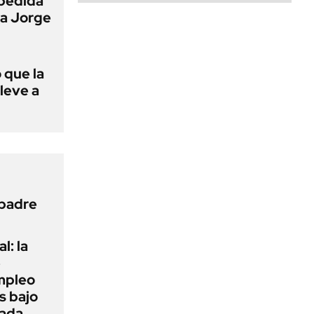
pedida
 a Jorge
 que la
lleve a
 padre
l: la
e
mpleo
s bajo
cada