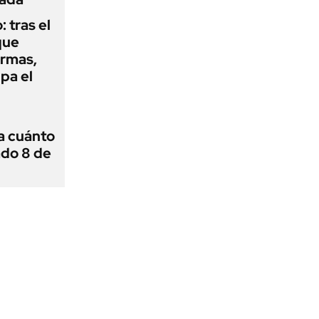
: tras el
que
armas,
ipa el
 a cuánto
ado 8 de