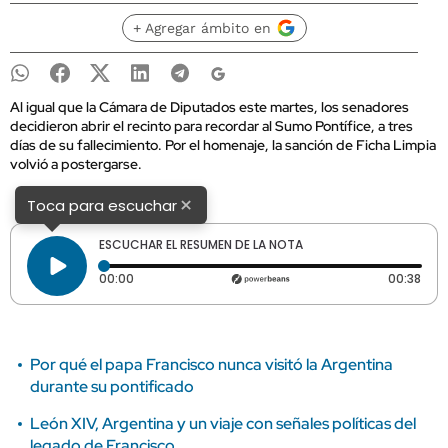
+ Agregar ámbito en
Al igual que la Cámara de Diputados este martes, los senadores
decidieron abrir el recinto para recordar al Sumo Pontífice, a tres
días de su fallecimiento. Por el homenaje, la sanción de Ficha Limpia
volvió a postergarse.
×
Toca para escuchar
ESCUCHAR EL RESUMEN DE LA NOTA
Tiempo transcurrido: 0 segundos
Dura
00:00
00:38
Por qué el papa Francisco nunca visitó la Argentina
durante su pontificado
León XIV, Argentina y un viaje con señales políticas del
legado de Francisco