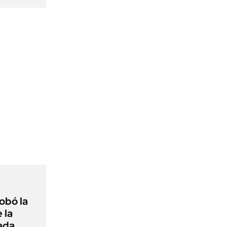
obó la
 la
ada,