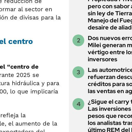
te reducción de
pero con sabor
ormar al sector en
sin ley de Tierra
ón de divisas para la
Manejo del Fue
desaire de alia
Dos nuevos err
el centro
Milei generan 
vértigo entre lo
inversores
el “centro de
Las automotric
rante 2025 se
refuerzan desc
ura hidráulica y para
créditos para s
las ventas en a
, lo que implicaría
¿Sigue el carry
Las inversiones
refleja la
pesos que rec
los analistas tra
ale, el aumento de la
último REM de
 exportadora del