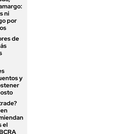
 amargo:
s ni
go por
dos
ores de
más
s
es
uentos y
ostener
gosto
 trade?
 en
omiendan
s el
l BCRA