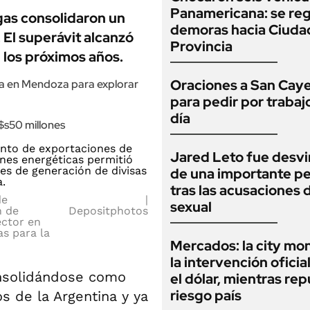
Panamericana: se reg
 gas consolidaron un
demoras hacia Ciuda
 El superávit alcanzó
Provincia
 los próximos años.
Oraciones a San Cay
a en Mendoza para explorar
para pedir por trabaj
día
$s50 millones
Jared Leto fue desv
de una importante pe
tras las acusaciones
de
sexual
n de
Depositphotos
ector en
as para la
Mercados: la city mo
la intervención oficia
nsolidándose como
el dólar, mientras rep
riesgo país
s de la Argentina y ya