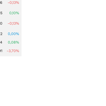
56
-0,13%
55
0,10%
50
-0,13%
22
0,00%
14
0,08%
91
-3,70%