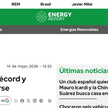
EDICTOS
REM
Brasil
Javier Milei
JUDICIALES
MULTAS
IÓN
AL
LICITACIONES
os
Energías Renovables
OS
CUADROS
TARIFARIOS
RECALL
ANUARIO 2025
EDICIÓN IMPRESA
2026
14 de mayo 2026 - 13:32
Últimas noticia
récord y
Un club español quie
rse
Mauro Icardi y la Chi
Suárez busca casa e
 en
Chocaron seis vehícu