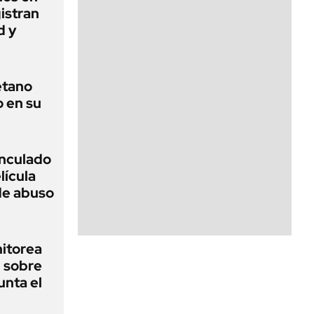
istran
d y
etano
o en su
inculado
lícula
 de abuso
nitorea
l sobre
unta el