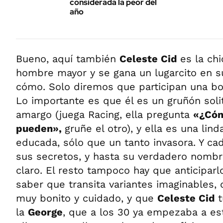
considerada la peor del
año
Bueno, aquí también
Celeste Cid
es la ch
hombre mayor y se gana un lugarcito en s
cómo. Solo diremos que participan una bo
Lo importante es que él es un gruñón solit
amargo (juega Racing, ella pregunta
«¿Cóm
pueden»,
gruñe el otro), y ella es una lin
educada, sólo que un tanto invasora. Y c
sus secretos, y hasta su verdadero nombre
claro. El resto tampoco hay que anticiparl
saber que transita variantes imaginables, 
muy bonito y cuidado, y que
Celeste Cid
la
George
, que a los 30 ya empezaba a est