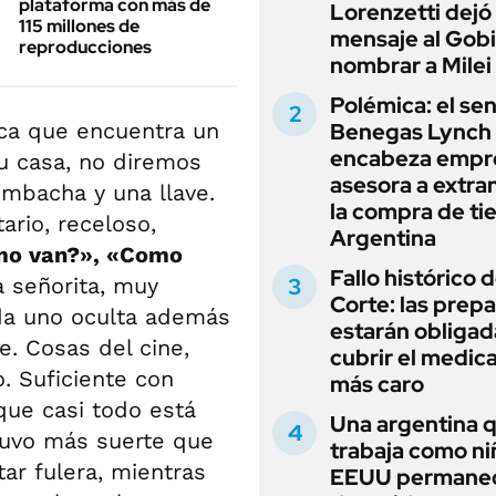
plataforma con más de
Lorenzetti dejó
115 millones de
mensaje al Gobi
reproducciones
nombrar a Milei
Polémica: el se
ica que encuentra un
Benegas Lynch
encabeza empr
u casa, no diremos
asesora a extra
mbacha y una llave.
la compra de ti
ario, receloso,
Argentina
o van?», «Como
Fallo histórico d
da señorita, muy
Corte: las prep
ada uno oculta además
estarán obligad
. Cosas del cine,
cubrir el medi
o. Suficiente con
más caro
que casi todo está
Una argentina 
tuvo más suerte que
trabaja como ni
ar fulera, mientras
EEUU permane