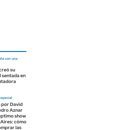
ña con una
creó su
l sentada en
utadora
especial
 por David
edro Aznar
éptimo show
 Aires: cómo
omprar las