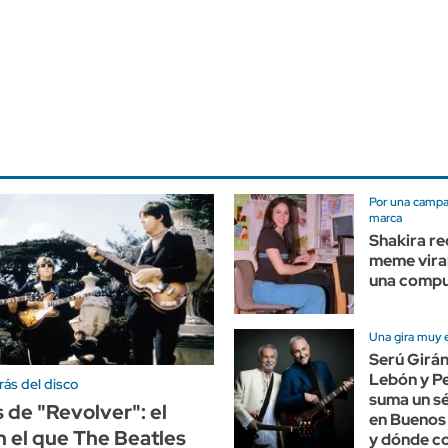
Por una campa
marca
Shakira re
meme vira
una comp
Una gira muy 
Serú Girán
Lebón y P
rás del disco
suma un s
 de "Revolver": el
en Buenos
 el que The Beatles
y dónde c