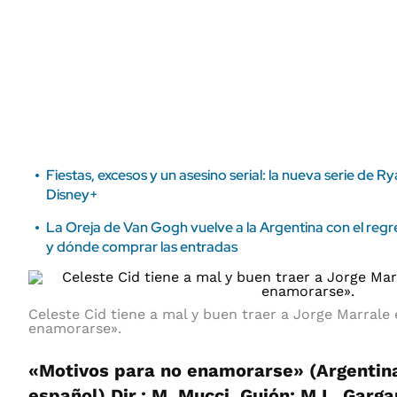
ÁMBITO DEBATE
Municipios
MEDIAKIT AMBITO DEBATE
URUGUAY
Fiestas, excesos y un asesino serial: la nueva serie de 
Disney+
La Oreja de Van Gogh vuelve a la Argentina con el re
y dónde comprar las entradas
Celeste Cid tiene a mal y buen traer a Jorge Marrale
enamorarse».
«Motivos para no enamorarse» (Argentina
español).Dir.: M. Mucci. Guión: M.L. Gargar