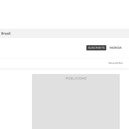
Brasil
SUSCRIBITE
INGRESÁ
SUMATE A LA COMUNIDAD
Newsletter
DE ÁMBITO
LES
ACCESO FULL - $1.800/MES
ES
CORPORATIVO - CONSULTAR
Si tenés dudas comunicate
con nosotros a
IOS
suscripciones@ambito.com.ar
Llamanos al (54) 11 4556-
9147/48 o
al (54) 11 4449-3256 de lunes a