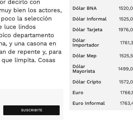
or decirlo con
Dólar BNA
1520,
muy bien los actores,
n poco la selección
Dólar Informal
1525,
e luce lindos
Dólar Tarjeta
1976,
ípico departamento
Dólar
na, y una casona en
1761,
Importador
gan de repente y, para
Dólar Mep
1525,
 que limpita. Cosas
Dólar
1499,
Mayorista
Dólar Cripto
1572,
Euro
1766,
Euro Informal
1763,
SUSCRIBITE