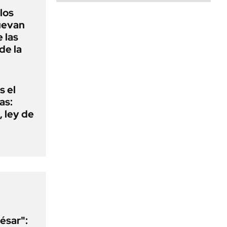
 los
nuevan
 las
de la
s el
as:
 ley de
ésar":