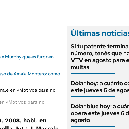
ANUARIO 2025
LIFESTYLE
EDICIÓN IMPRESA
AUTOS
Últimas noticia
Si tu patente termina
número, tenés que ha
Ryan Murphy que es furor en
VTV en agosto para e
multas
greso de Amaia Montero: cómo
Dólar hoy: a cuánto c
este jueves 6 de ago
 en «Motivos para no
Dólar blue hoy: a cuá
opera este jueves 6 
agosto
, 2008, habl. en
ella. Int.: J. Marrale,