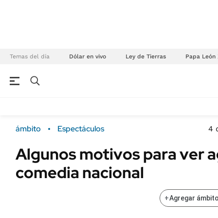
Temas del día
Dólar en vivo
Ley de Tierras
Papa León 
NEGOCIOS
ÚLTIMAS NOTICIAS
Especiales Ámbito
ECONOMÍA
ámbito
Espectáculos
4 
Real Estate
Banco de Datos
Algunos motivos para ver 
Sustentabilidad
Campo
comedia nacional
Seguros
FINANZAS
ENERGY REPORT
Dólar
+
Agregar ámbito
POLÍTICA
Mercados
Nacional