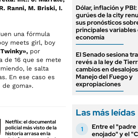
Dólar, inflación y PBI:
. Ranni, M. Briski, I.
gurúes de la city re
sus pronósticos sobre
principales variables 
guen una fórmula
economía
oy meets girl, boy
«Twinky»,
por
El Senado sesiona tra
ca de 16 que se mete
revés a la ley de Tierr
rmiendo, le salta
cambios en desalojos,
Manejo del Fuego y
gas. En ese caso es
expropiaciones
e de goma».
Las más leídas
Netflix: el documental
Entre el "padre
policial más visto de la
enojado" y el "C
historia arrasa en la