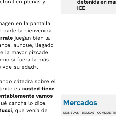
ctoral en plenas y
detenida en ma
ICE
magen en la pantalla
o darle la bienvenida
rrale
juegan bien la
ance, aunque, llegado
e la mayor pizcade
omo si fuera la más
s «de su edad».
tando cátedra sobre el
texto es
«usted tiene
amentablemente vamos
Mercados
qué cancha lo dice.
Mucci
, que venía de
MONEDAS
BOLSAS
COMMODITI