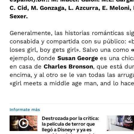
C. Cid, M. Gonzaga, L. Azcurra, E. Meloni, R
Sexer.
Generalmente, las historias románticas si
consabida y compartida con su público: «b
loses girl, boy gets girl». Salvo una como
ejemplo, donde
Susan George
es una chi
en casa de
Charles Bronson
, que está du
encima, y al otro se le van todas las arru
«girl meets a middle age man, and lo hac
Informate más
Destrozada por la crítica:
la película de terror que
llegó a Disney+ y ya es