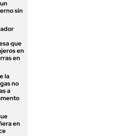
 un
erno sin
nador
esa que
njeros en
erras en
e la
agas no
as a
camento
que
ñera en
ce