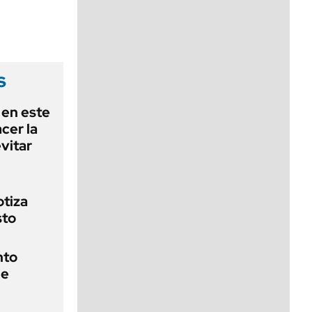
viernes de 10 a 18
s
 en este
cer la
vitar
otiza
sto
nto
de