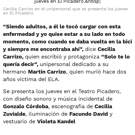
Cecilia Carrizo en el unipersonal que se presenta los jueves
en El Picadero.
“Siendo adultos, a él le tocó cargar con esta
enfermedad y yo quise estar a su lado en todo
momento, como cuando se daba vuelta en la bici
y siempre me encontraba ahí”,
dice
Cecilia
Carrizo,
quien escribió y protagoniza
“Solo te lo
quería decir”,
unipersonal dedicado a su
hermano
Martin Carrizo
, quien murió hace dos
años víctima del ELA.
Se presenta los jueves en el Teatro Picadero,
con diseño sonoro y música incidental de
Gonzalo Córdoba
, escenografía de
Cecilia
Zuvialde
, iluminación de
Facundo David
y
vestuario de
Violeta Kandel