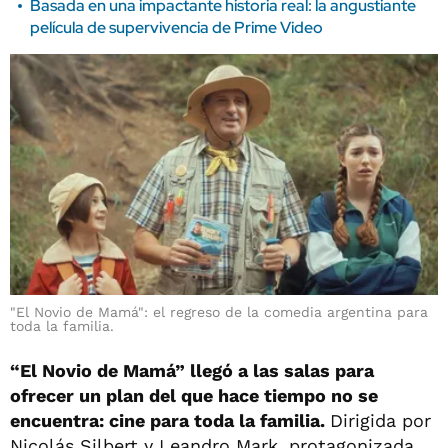
Basada en una impactante historia real: la angustiante
película de supervivencia de Prime Video
"El Novio de Mamá": el regreso de la comedia argentina para
toda la familia.
“El Novio de Mamá” llegó a las salas para
ofrecer un plan del que hace tiempo no se
encuentra: cine para toda la familia.
Dirigida por
Nicolás Silbert y Leandro Mark, protagonizada