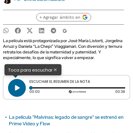
+ Agregar ámbito en
La película está protagonizada por José María Listorti, Jorgelina
Arruzi y Daniela “La Chepi” Viaggiamari. Con diversión y ternura
retrata los desafíos de la maternidad y paternidad. Y
especialmente, lo que significa volver a empezar.
×
Toca para escuchar
ESCUCHAR EL RESUMEN DE LA NOTA
Tiempo transcurrido: 0 segundos
Dura
00:00
00:38
La película "Malvinas: legado de sangre" se estrenó en
Prime Video y Flow