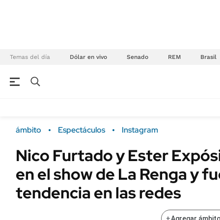
Temas del día
Dólar en vivo
Senado
REM
Brasil
NEGOCIOS
ÚLTIMAS NOTICIAS
Especiales Ámbito
ECONOMÍA
ámbito
Espectáculos
Instagram
Real Estate
Banco de Datos
Nico Furtado y Ester Expós
Sustentabilidad
Campo
en el show de La Renga y f
Seguros
FINANZAS
ENERGY REPORT
tendencia en las redes
Dólar
POLÍTICA
Mercados
+
Agregar ámbito
Nacional