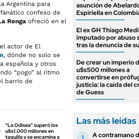
la Argentina para
asunción de Abelardo
r, fanático confeso de
Espiriella en Colombi
La Renga
ofreció en el
El ex GH Thiago Medi
imputado por abuso 
tras la denuncia de s
el actor de El
m
, dónde no solo se
De crear un imperio 
la española y otros
u$s500 millones a
ndo “pogo” al ritmo
convertirse en prófug
l barrio de
justicia: la caída del 
de Guess
Las más leídas
"La Odisea" superó los
u$s1.000 millones en
A contramano d
taquilla y se encamina a