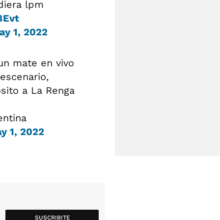
diera lpm
8Evt
ay 1, 2022
un mate en vivo
 escenario,
ósito a La Renga
entina
y 1, 2022
SUSCRIBITE