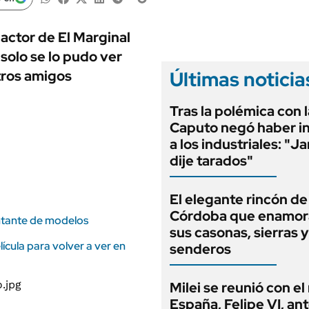
ANUARIO 2025
LIFESTYLE
EDICIÓN IMPRESA
AUTOS
actor de El Marginal
solo se lo pudo ver
Últimas noticia
otros amigos
Tras la polémica con l
Caputo negó haber i
a los industriales: "J
dije tarados"
El elegante rincón de
Córdoba que enamor
ntante de modelos
sus casonas, sierras y
ícula para volver a ver en
senderos
Milei se reunió con el
España, Felipe VI, ant