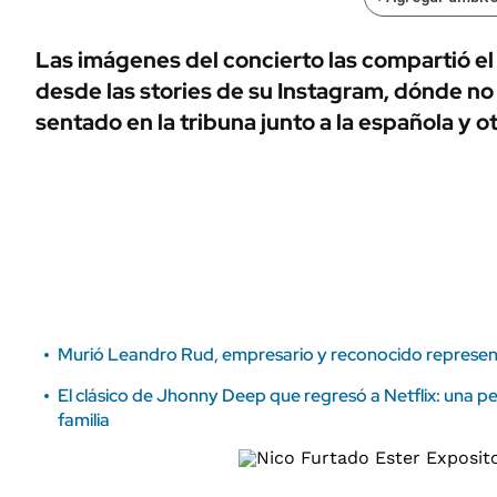
ÁMBITO DEBATE
Municipios
MEDIAKIT AMBITO DEBATE
Las imágenes del concierto las compartió el 
URUGUAY
desde las stories de su Instagram, dónde no 
sentado en la tribuna junto a la española y 
Murió Leandro Rud, empresario y reconocido represe
El clásico de Jhonny Deep que regresó a Netflix: una pel
familia