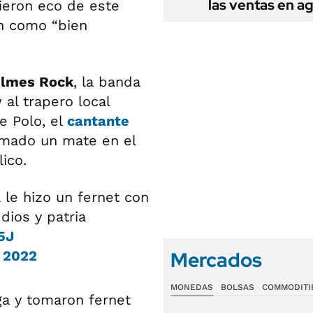
las ventas en a
ieron eco de este
on como “bien
ilmes Rock
, la banda
al trapero local
e Polo, el
cantante
omado un mate en el
ico.
 le hizo un fernet con
dios y patria
5J
Mercados
 2022
MONEDAS
BOLSAS
COMMODITI
ga y tomaron fernet