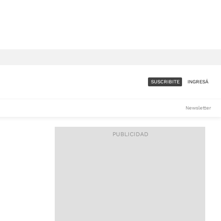
SUSCRIBITE
INGRESÁ
SUMATE A LA COMUNIDAD
Newsletter
DE ÁMBITO
LES
ACCESO FULL - $1.800/MES
ES
CORPORATIVO - CONSULTAR
Si tenés dudas comunicate
con nosotros a
IOS
suscripciones@ambito.com.ar
Llamanos al (54) 11 4556-
9147/48 o
al (54) 11 4449-3256 de lunes a