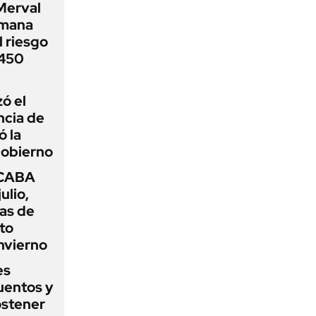
Merval
emana
 riesgo
 450
zó el
ncia de
ó la
Gobierno
 CABA
ulio,
as de
cto
nvierno
es
uentos y
ostener