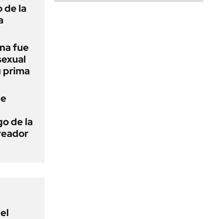
 de la
a
na fue
sexual
u prima
de
o de la
creador
el