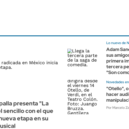
Lo nuevo de N
Adam Sand
sus amigos
primera im
tercera pe
"Son como
Novedades en
"Otello", o
hacer audi
manipulac
palla presenta "La
Por Marcelo Z
l sencillo con el que
nueva etapa en su
usical