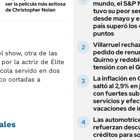
mundo, el S&P 
ser la película más exitosa
de Christopher Nolan
tuvo su peor s
desde mayo y el
país superó los
puntos
Villarruel recha
pedido de renu
l show, otra de las
Quirno y redobl
or la actriz de Élite
tensión con el 
cola servido en dos
La inflación en
co cortadas a
saltó al 2,9% en j
con fuertes sub
servicios y efe
vacaciones de i
Las automotric
ales
refuerzan desc
créditos para s