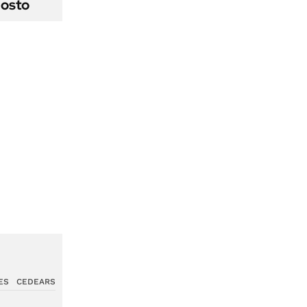
gosto
ES
CEDEARS