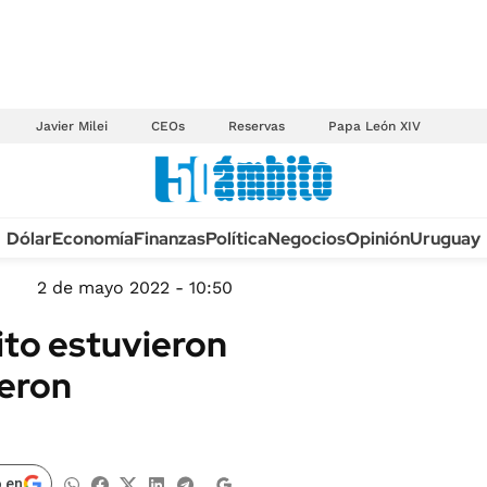
Javier Milei
CEOs
Reservas
Papa León XIV
Anuario autos 2026
Dólar
Economía
Finanzas
Política
Negocios
Opinión
Uruguay
TECNOLOGÍA
NOVEDADES FISCA
MÉXICO
2 de mayo 2022 - 10:50
EDICTOS JUDICIAL
OPINIÓN
ito estuvieron
MULTAS
MUNDO
ueron
LICITACIONES
INFORMACIÓN GENERAL
CUADROS TARIFAR
ESPECTÁCULOS
RECALL
DEPORTES
 en