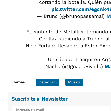
cortando la botella. Quién pu
pic.twitter.com/egcAk4
— Bruno (@brunopassamai)
M
-El cantante de Metallica tomando 
-Gorillaz subiendo a Trueno al
-Nico Furtado llevando a Ester Exp
Un sábado tranqui en Arg
— Nacho (@IgnacioRivello)
Ma
Temas
Instagram
Música
Suscribite al Newsletter