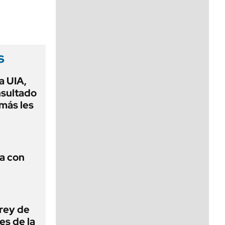
viernes de 10 a 18
s
a UIA,
nsultado
amás les
a con
 rey de
es de la