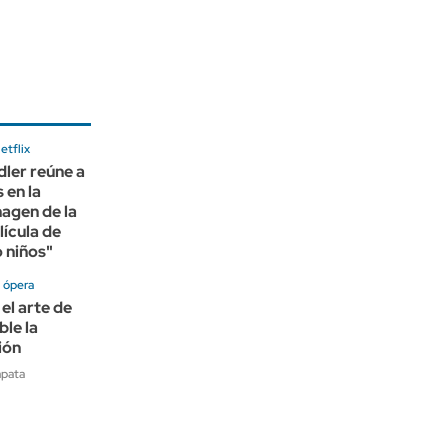
etflix
ler reúne a
 en la
agen de la
lícula de
 niños"
 ópera
 el arte de
ble la
ión
apata