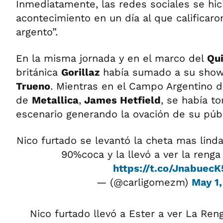
Inmediatamente, las redes sociales se hic
acontecimiento en un día al que calificar
argento”.
En la misma jornada y en el marco del
Qu
británica
Gorillaz
había sumado a su show 
Trueno
. Mientras en el Campo Argentino d
de
Metallica
,
James Hetfield
, se había t
escenario generando la ovación de su públ
Nico furtado se levantó la cheta mas linda
90%coca y la llevó a ver la renga 
https://t.co/JnabuecK
— (@carligomezm)
May 1,
Nico furtado llevó a Ester a ver La Ren