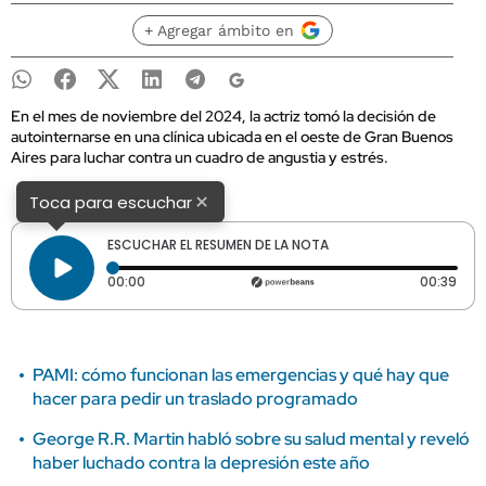
+ Agregar ámbito en
En el mes de noviembre del 2024, la actriz tomó la decisión de
autointernarse en una clínica ubicada en el oeste de Gran Buenos
Aires para luchar contra un cuadro de angustia y estrés.
×
Toca para escuchar
ESCUCHAR EL RESUMEN DE LA NOTA
Tiempo transcurrido: 0 segundos
Dura
00:00
00:39
PAMI: cómo funcionan las emergencias y qué hay que
hacer para pedir un traslado programado
George R.R. Martin habló sobre su salud mental y reveló
haber luchado contra la depresión este año