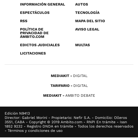
INFORMACIÓN GENERAL
AUTOS
ESPECTÁCULOS
TECNOLOGÍA
RSS
MAPA DEL SITIO
POLÍTICA DE
AVISO LEGAL
PRIVACIDAD DE
ÁMBITO.COM
EDICTOS JUDICIALES
MULTAS
LICITACIONES
MEDIAKIT
DIGITAL
TARIFARIO
DIGITAL
MEDIAKIT
AMBITO DEBATE
Edición N9413
Director: Gabriel Morini - Propietario: Nefir S.A. - Domicilio: Olleros
3551, CABA - Copyright © 2019 Ambito.com - RNPI En trámite - Issn
1852 9232 - Registro DNDA en trámite - Todos los derechos reservados
- Términos y condiciones de uso