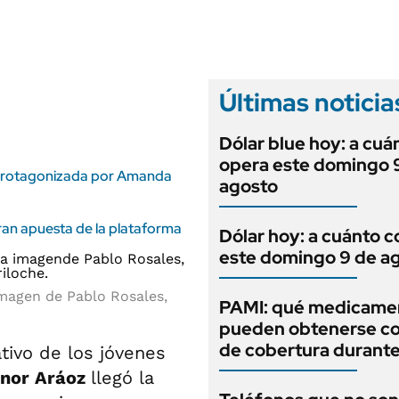
ANUARIO 2025
LIFESTYLE
EDICIÓN IMPRESA
AUTOS
Últimas noticia
Dólar blue hoy: a cuá
opera este domingo 
la protagonizada por Amanda
agosto
gran apuesta de la plataforma
Dólar hoy: a cuánto c
este domingo 9 de a
imagen de Pablo Rosales,
PAMI: qué medicame
pueden obtenerse c
de cobertura durant
tivo de los jóvenes
anor Aráoz
llegó la