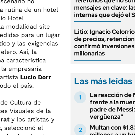
Teléfonos que no son
scenario no
mensajes en clave: la
a rutina de un hotel
internas que dejó el
io Hotel
a modalidad site
Litio: Ignacio Celorri
medida» para un lugar
de precios, retencion
ico y las exigencias
confirmó inversiones
lero. Así, la
millonarias
a característica
 la empresaria
artista
Lucio Dorr
Las más leídas
odo el país.
La reacción de 
frente a la muer
o de Cultura de
padre de Messi:
rtes Visuales de la
vergüenza"
prat
y los artistas y
Multan con $1.8
z
, seleccionó el
millones a un b