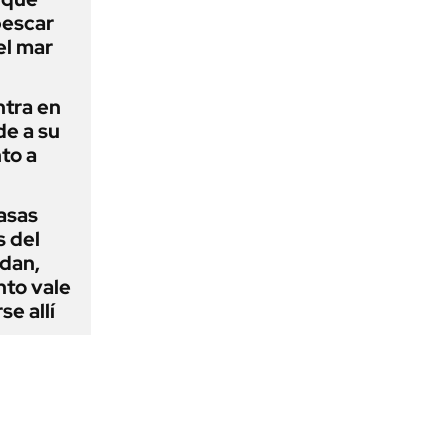
pescar
el mar
ntra en
de a su
to a
casas
s del
dan,
nto vale
se allí