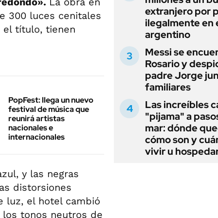
redondo».
La obra en
extranjero por 
e 300 luces cenitales
ilegalmente en 
l título, tienen
argentino
Messi se encue
Rosario y despi
padre Jorge jun
familiares
PopFest: llega un nuevo
Las increíbles 
festival de música que
"pijama" a paso
reunirá artistas
mar: dónde que
nacionales e
internacionales
cómo son y cuá
vivir u hospedar
azul, y las negras
las distorsiones
 luz, el hotel cambió
 los tonos neutros de