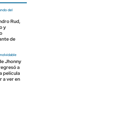
undo del
ndro Rud,
o y
o
ante de
nolvidable
 de Jhonny
regresó a
a película
r a ver en