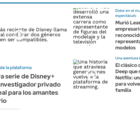
Dolor en el m
espectáculo
Murió Lea
empresari
reconocid
represent
modelos
Una aventura i
El clásico
de la plataforma
Deep que 
va serie de Disney+
Netflix: un
investigador privado
para volve
familia
eal para los amantes
rio