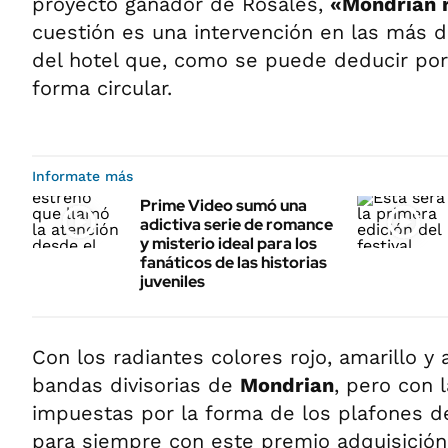
proyecto ganador de Rosales,
«Mondrian 
cuestión es una intervención en las más d
del hotel que, como se puede deducir por e
forma circular.
Informate más
Prime Video sumó una
adictiva serie de romance
y misterio ideal para los
fanáticos de las historias
juveniles
Con los radiantes colores rojo, amarillo y 
bandas divisorias de
Mondrian
, pero con 
impuestas por la forma de los plafones de
para siempre con este premio adquisición