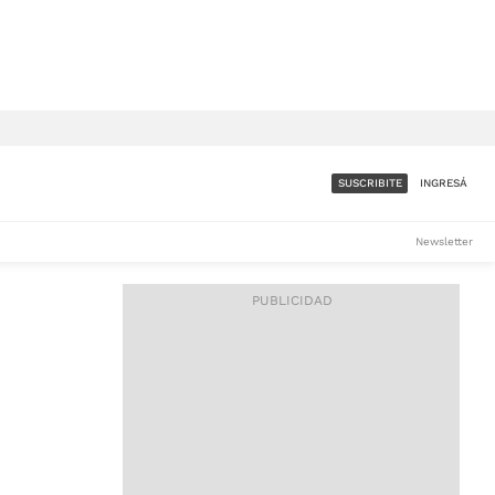
SUSCRIBITE
INGRESÁ
SUMATE A LA COMUNIDAD
Newsletter
DE ÁMBITO
LES
ACCESO FULL - $1.800/MES
ES
CORPORATIVO - CONSULTAR
Si tenés dudas comunicate
con nosotros a
IOS
suscripciones@ambito.com.ar
Llamanos al (54) 11 4556-
9147/48 o
al (54) 11 4449-3256 de lunes a