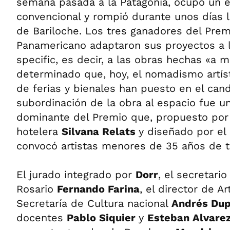
semana pasada a la Patagonia, ocupó un e
convencional y rompió durante unos días l
de Bariloche. Los tres ganadores del Prem
Panamericano adaptaron sus proyectos a l
specific, es decir, a las obras hechas «a 
determinado que, hoy, el nomadismo artíst
de ferias y bienales han puesto en el cande
subordinación de la obra al espacio fue un
dominante del Premio que, propuesto por
hotelera
Silvana Relats
y diseñado por el 
convocó artistas menores de 35 años de t
El jurado integrado por
Dorr
, el secretari
Rosario
Fernando Farina
, el director de A
Secretaría de Cultura nacional
Andrés Du
docentes
Pablo Siquier
y
Esteban Alvare