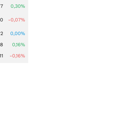
77
0,30%
50
-0,07%
92
0,00%
88
0,16%
11
-0,16%