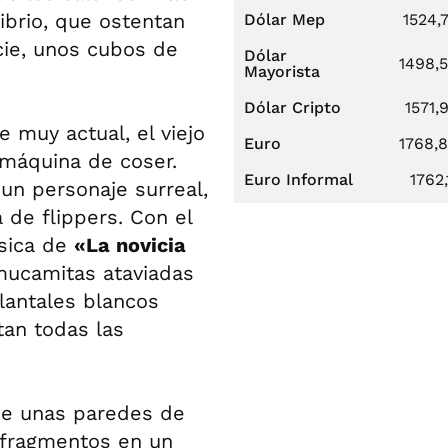
ibrio, que ostentan
Dólar Mep
1524,
cie, unos cubos de
Dólar
1498,
Mayorista
Dólar Cripto
1571,
e muy actual, el viejo
Euro
1768,
 máquina de coser.
Euro Informal
1762,
un personaje surreal,
de flippers. Con el
úsica de
«La novicia
 mucamitas ataviadas
lantales blancos
tan todas las
pe unas paredes de
s fragmentos en un