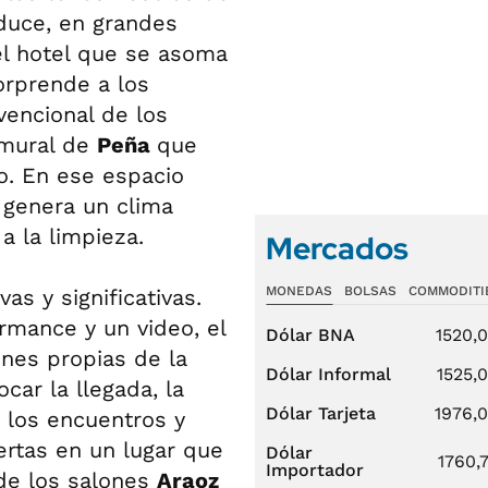
duce, en grandes
el hotel que se asoma
orprende a los
vencional de los
-mural de
Peña
que
o. En ese espacio
 genera un clima
a la limpieza.
Mercados
MONEDAS
BOLSAS
COMMODITI
as y significativas.
mance y un video, el
Dólar BNA
1520,
ones propias de la
Dólar Informal
1525,
car la llegada, la
Dólar Tarjeta
1976,
e los encuentros y
ertas en un lugar que
Dólar
1760,
Importador
de los salones
Araoz