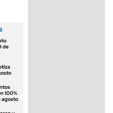
viernes de 10 a 18
s
nto
9 de
otiza
gosto
ntos
on 100%
e agosto