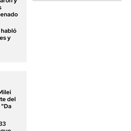
aron y
s
 Senado
o habló
es y
Milei
te del
 "Da
33
uque