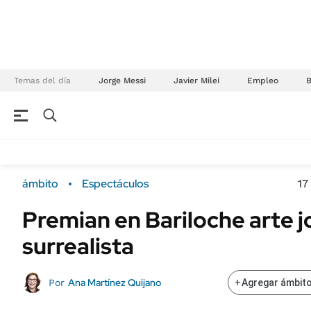
Temas del día
Jorge Messi
Javier Milei
Empleo
NEGOCIOS
ÚLTIMAS NOTICIAS
Especiales Ámbito
ECONOMÍA
ámbito
Espectáculos
17
Real Estate
Banco de Datos
Premian en Bariloche arte j
Sustentabilidad
Campo
surrealista
Seguros
FINANZAS
ENERGY REPORT
Dólar
Ana Martínez Quijano
Por
+
Agregar ámbito
POLÍTICA
Mercados
Nacional