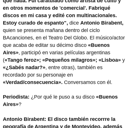
que nada. Fui caratulado como artista de culto y
en otros momentos de 'comercial'. Fabriqué
discos en mi casa y edité con multinacionales.
Estoy curado de espanto",
dice
Antonio Birabent,
quien se presenta mañana dentro del ciclo
BAcanciones, en el Teatro Del Globo. El músico/actor
que acaba de editar su décimo disco
«Buenos
Aires»
, participó en varias películas argentinas
(
«Tango feroz»; «Pequeños milagros»; «Lisboa»
y
«¿Sabés nadar?»
, entre otras), también es
recordado por su personaje en
«Verdad/consecuencia».
Conversamos con él.
Periodista:
¿Por qué le puso a su disco
«Buenos
Aires»
?
Antonio Birabent: El disco también recorrre la
geografía de Argentina y de Montevideo, además