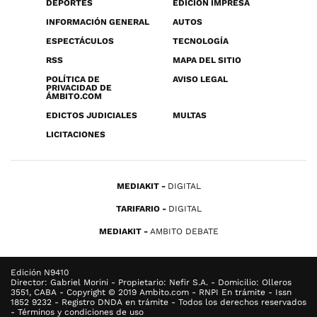
DEPORTES
EDICIÓN IMPRESA
INFORMACIÓN GENERAL
AUTOS
ESPECTÁCULOS
TECNOLOGÍA
RSS
MAPA DEL SITIO
POLÍTICA DE
AVISO LEGAL
PRIVACIDAD DE
ÁMBITO.COM
EDICTOS JUDICIALES
MULTAS
LICITACIONES
MEDIAKIT
DIGITAL
TARIFARIO
DIGITAL
MEDIAKIT
AMBITO DEBATE
Edición N9410
Director: Gabriel Morini - Propietario: Nefir S.A. - Domicilio: Olleros
3551, CABA - Copyright © 2019 Ambito.com - RNPI En trámite - Issn
1852 9232 - Registro DNDA en trámite - Todos los derechos reservados
- Términos y condiciones de uso