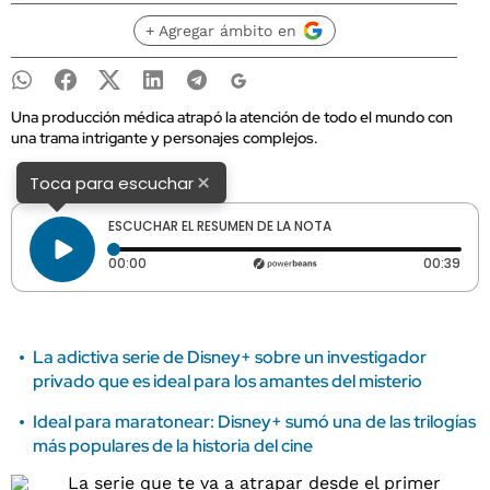
+ Agregar ámbito en
Una producción médica atrapó la atención de todo el mundo con
una trama intrigante y personajes complejos.
×
Toca para escuchar
ESCUCHAR EL RESUMEN DE LA NOTA
Tiempo transcurrido: 0 segundos
Dura
00:00
00:39
La adictiva serie de Disney+ sobre un investigador
privado que es ideal para los amantes del misterio
Ideal para maratonear: Disney+ sumó una de las trilogías
más populares de la historia del cine