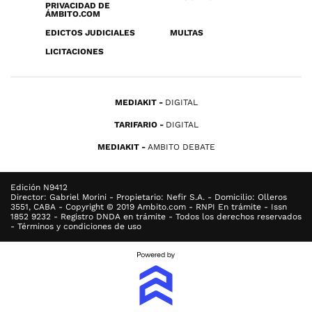
PRIVACIDAD DE
ÁMBITO.COM
EDICTOS JUDICIALES
MULTAS
LICITACIONES
MEDIAKIT
DIGITAL
TARIFARIO
DIGITAL
MEDIAKIT
AMBITO DEBATE
Edición N9412
Director: Gabriel Morini - Propietario: Nefir S.A. - Domicilio: Olleros
3551, CABA - Copyright © 2019 Ambito.com - RNPI En trámite - Issn
1852 9232 - Registro DNDA en trámite - Todos los derechos reservados
- Términos y condiciones de uso