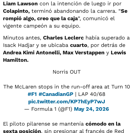
Liam Lawson
con la intención de luego ir por
Colapinto,
terminó abandonando la carrera. “
Se
rompió algo, creo que la caja
”, comunicó el
vigente campeón a su equipo.
Minutos antes,
Charles Leclerc
había superado a
Isack Hadjar y se ubicaba
cuarto
, por detrás de
Andrea Kimi Antonelli, Max Verstappen
y
Lewis
Hamilton.
Norris OUT
The McLaren stops in the run-off area at Turn 10
#F1
#CanadianGP
| LAP 40/68
pic.twitter.com/KP7hEyP7wJ
— Formula 1 (@F1)
May 24, 2026
El piloto pilarense se mantenía
cómodo en la
sexta posición
, sin presionar al francés de Red