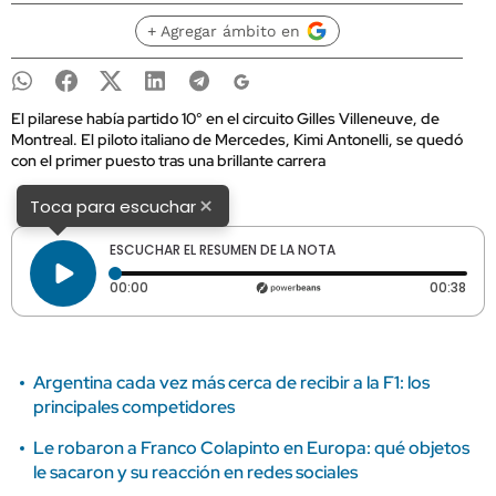
+ Agregar ámbito en
El pilarese había partido 10° en el circuito Gilles Villeneuve, de
Montreal. El piloto italiano de Mercedes, Kimi Antonelli, se quedó
con el primer puesto tras una brillante carrera
×
Toca para escuchar
ESCUCHAR EL RESUMEN DE LA NOTA
Tiempo transcurrido: 0 segundos
Dura
00:00
00:38
Argentina cada vez más cerca de recibir a la F1: los
principales competidores
Le robaron a Franco Colapinto en Europa: qué objetos
le sacaron y su reacción en redes sociales