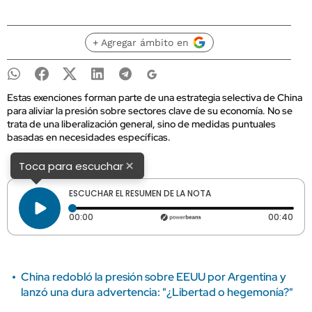
+ Agregar ámbito en
Estas exenciones forman parte de una estrategia selectiva de China
para aliviar la presión sobre sectores clave de su economía. No se
trata de una liberalización general, sino de medidas puntuales
basadas en necesidades específicas.
×
Toca para escuchar
ESCUCHAR EL RESUMEN DE LA NOTA
Tiempo transcurrido: 0 segundos
Dura
00:00
00:40
China redobló la presión sobre EEUU por Argentina y
lanzó una dura advertencia: "¿Libertad o hegemonía?"