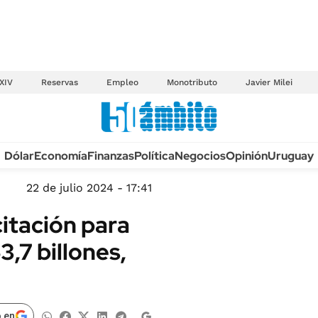
XIV
Reservas
Empleo
Monotributo
Javier Milei
Anuario autos 2026
Dólar
Economía
Finanzas
Política
Negocios
Opinión
Uruguay
TECNOLOGÍA
NOVEDADES FISCA
MÉXICO
22 de julio 2024 - 17:41
EDICTOS JUDICIAL
OPINIÓN
citación para
MULTAS
MUNDO
,7 billones,
LICITACIONES
INFORMACIÓN GENERAL
CUADROS TARIFAR
ESPECTÁCULOS
RECALL
DEPORTES
 en