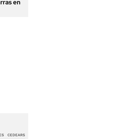
erras en
ES
CEDEARS