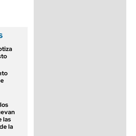
viernes de 10 a 18
s
otiza
sto
nto
de
 los
nuevan
 las
de la