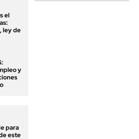
s el
as:
 ley de
:
mpleo y
aciones
to
de para
 de este