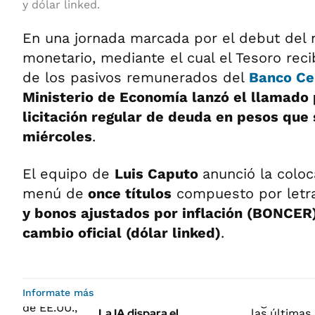
y dólar linked.
En una jornada marcada por el debut del
monetario, mediante el cual el Tesoro recib
de los pasivos remunerados del
Banco Ce
Ministerio de Economía lanzó el llamado
licitación regular de deuda en pesos que 
miércoles
.
El equipo de
Luis Caputo
anunció la colo
menú de
once títulos
compuesto por letra
y bonos ajustados por inflación (BONCER)
cambio oficial (dólar linked)
.
Informate más
La IA dispara el