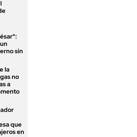
l
de
ésar":
 un
erno sin
e la
agas no
as a
camento
nador
esa que
njeros en