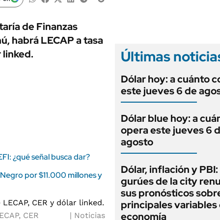
ANUARIO 2025
LIFESTYLE
EDICIÓN IMPRESA
AUTOS
taría de Finanzas
nú, habrá LECAP a tasa
Últimas noticia
 linked.
Dólar hoy: a cuánto c
este jueves 6 de ago
Dólar blue hoy: a cuá
opera este jueves 6 
agosto
FI: ¿qué señal busca dar?
Dólar, inflación y PBI:
Negro por $11.000 millones y
gurúes de la city re
sus pronósticos sobre
principales variables 
economía
 LECAP, CER
Noticias