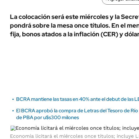
ÁMBITO DEBATE
Municipios
MEDIAKIT AMBITO DEBATE
La colocación será este miércoles y la Secre
URUGUAY
pondrá sobre la mesa once títulos. En el me
fija, bonos atados a la inflación (CER) y dólar
BCRA mantiene las tasas en 40% ante el debut de las LE
El BCRA aprobó la compra de Letras del Tesoro de Río 
de PBA por u$s300 milones
Economía licitará el miércoles once títulos; incluye