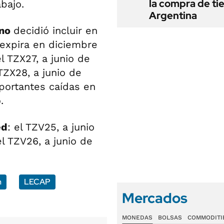
la compra de ti
bajo.
Argentina
rno
decidió incluir en
 expira en diciembre
l TZX27, a junio de
TZX28, a junio de
portantes caídas en
.
ed
: el TZV25, a junio
l TZV26, a junio de
n
LECAP
Mercados
MONEDAS
BOLSAS
COMMODITI