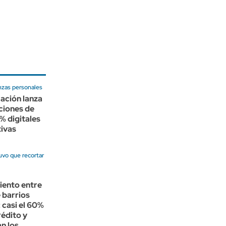
nzas personales
ación lanza
ciones de
% digitales
tivas
uvo que recortar
ento entre
 barrios
 casi el 60%
édito y
n los