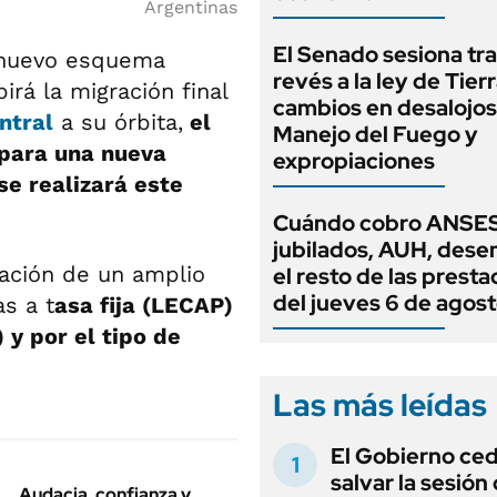
Argentinas
El Senado sesiona tra
 nuevo esquema
revés a la ley de Tierr
irá la migración final
cambios en desalojos,
ntral
a su órbita,
el
Manejo del Fuego y
 para una nueva
expropiaciones
se realizará este
Cuándo cobro ANSES
jubilados, AUH, dese
cación de un amplio
el resto de las prest
del jueves 6 de agos
s a t
asa fija (LECAP)
 y por el tipo de
Las más leídas
El Gobierno ce
salvar la sesión
Audacia, confianza y