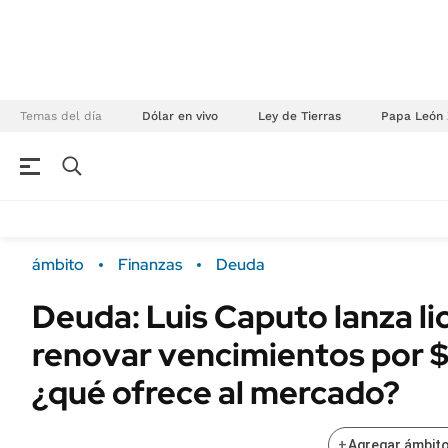
Temas del día
Dólar en vivo
Ley de Tierras
Papa León 
NEGOCIOS
ÚLTIMAS NOTICIAS
Especiales Ámbito
ECONOMÍA
ámbito
Finanzas
Deuda
Real Estate
Banco de Datos
Deuda: Luis Caputo lanza li
Sustentabilidad
Campo
renovar vencimientos por $3
Seguros
FINANZAS
ENERGY REPORT
¿qué ofrece al mercado?
Dólar
POLÍTICA
Mercados
+
Agregar ámbito
Nacional