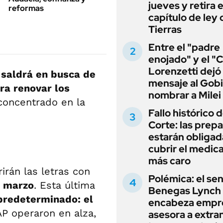
jueves y retira e
reformas
capítulo de ley 
Tierras
Entre el "padre
enojado" y el "C
Lorenzetti dejó
s
saldrá en busca de
mensaje al Gobi
ra renovar los
nombrar a Milei
concentrado en la
Fallo histórico d
Corte: las prep
estarán obligad
cubrir el medi
más caro
rirán las letras con
Polémica: el se
e
marzo
. Esta última
Benegas Lynch
predeterminado: el
encabeza empr
AP operaron en alza,
asesora a extra