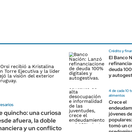
Crédito y fina
El Banco N
refinancia
deuda 100
y autoges
4 de cada 10 t
alimentos
Crece el
resarios
endeudami
e quincho: una curiosa
jóvenes de
sde afuera, la doble
populares:
tomó un cr
nanciera y un conflicto
predomina