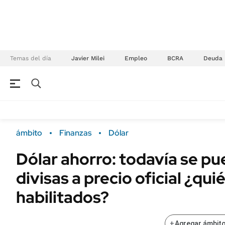
Temas del día
Javier Milei
Empleo
BCRA
Deuda
NEGOCIOS
ÚLTIMAS NOTICIAS
Especiales Ámbito
ECONOMÍA
ámbito
Finanzas
Dólar
Real Estate
Banco de Datos
Dólar ahorro: todavía se p
Sustentabilidad
Campo
divisas a precio oficial ¿qu
Seguros
FINANZAS
ENERGY REPORT
habilitados?
Dólar
POLÍTICA
Mercados
+
Agregar ámbito
Nacional