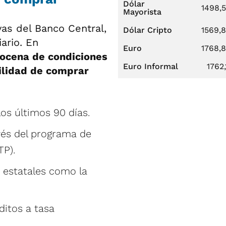
Dólar
1498,
Mayorista
as del Banco Central,
Dólar Cripto
1569,
ario. En
Euro
1768,
docena de condiciones
Euro Informal
1762,
bilidad de comprar
s últimos 90 días.
vés del programa de
TP).
 estatales como la
ditos a tasa