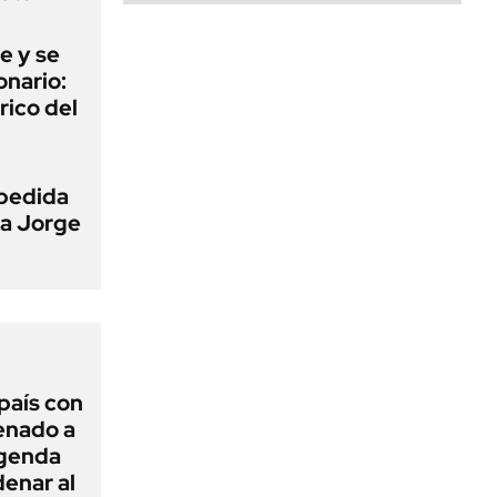
e y se
onario:
rico del
pedida
 a Jorge
 país con
Senado a
agenda
enar al