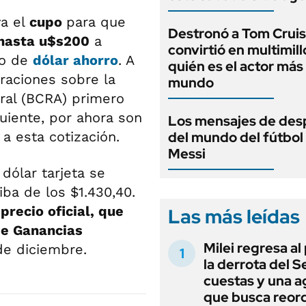
a el
cupo
para que
Destronó a Tom Cruis
hasta u$s200
a
convirtió en multimill
to de
dólar ahorro
. A
quién es el actor más 
raciones sobre la
mundo
ral (BCRA) primero
uiente, por ahora son
Los mensajes de des
a esta cotización.
del mundo del fútbol
Messi
 dólar tarjeta se
iba de los $1.430,40.
precio oficial, que
Las más leídas
de Ganancias
Milei regresa al
de diciembre.
la derrota del 
cuestas y una 
que busca reord