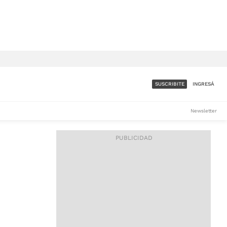
SUSCRIBITE
INGRESÁ
SUMATE A LA COMUNIDAD
Newsletter
DE ÁMBITO
LES
ACCESO FULL - $1.800/MES
ES
CORPORATIVO - CONSULTAR
Si tenés dudas comunicate
con nosotros a
IOS
suscripciones@ambito.com.ar
Llamanos al (54) 11 4556-
9147/48 o
al (54) 11 4449-3256 de lunes a