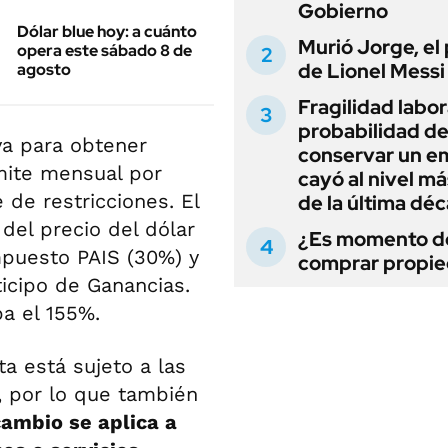
Gobierno
Dólar blue hoy: a cuánto
Murió Jorge, el
opera este sábado 8 de
de Lionel Messi
agosto
Fragilidad labora
probabilidad d
va para obtener
conservar un e
ímite mensual por
cayó al nivel má
 de restricciones. El
de la última dé
del precio del dólar
¿Es momento d
mpuesto PAIS (30%) y
comprar propi
icipo de Ganancias.
ba el 155%.
ta está sujeto a las
, por lo que también
cambio se aplica a