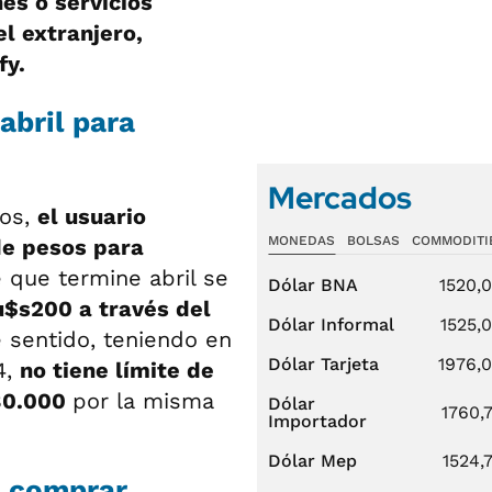
es o servicios
el extranjero,
fy.
abril para
Mercados
tos,
el usuario
MONEDAS
BOLSAS
COMMODITI
de pesos para
e que termine abril se
Dólar BNA
1520,
$s200 a través del
Dólar Informal
1525,
e sentido, teniendo en
Dólar Tarjeta
1976,
4,
no tiene límite de
80.000
por la misma
Dólar
1760,
Importador
Dólar Mep
1524,
n comprar