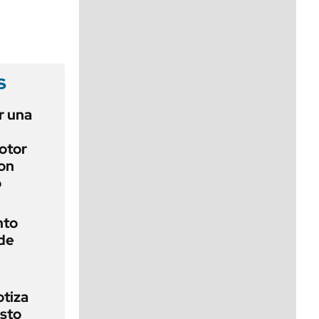
viernes de 10 a 18
s
r una
otor
on
o
nto
de
otiza
sto