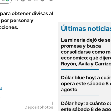
ANUARIO 2025
LIFESTYLE
EDICIÓN IMPRESA
AUTOS
 para obtener divisas al
l por persona y
Últimas noticia
cciones.
La minería dejó de se
promesa y busca
consolidarse como m
económico: qué dijer
Royón, Ávila y Carriz
Dólar blue hoy: a cuá
opera este sábado 8 
ed
agosto
Dólar hoy: a cuánto c
Depositphotos
este sábado 8 de ago