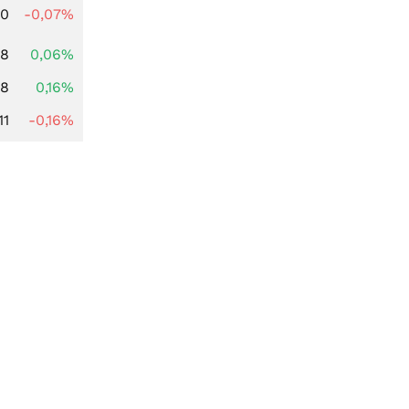
50
-0,07%
88
0,06%
88
0,16%
11
-0,16%