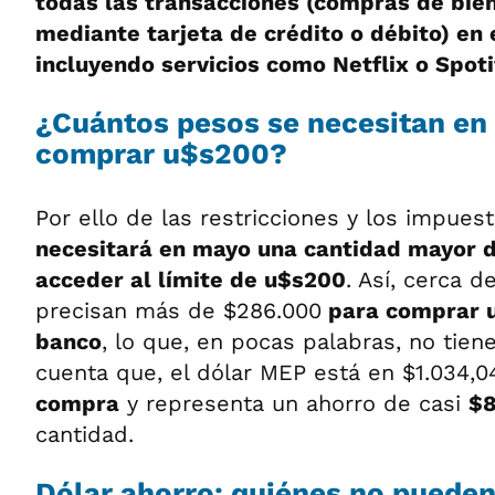
todas las transacciones (compras de bien
mediante tarjeta de crédito o débito) en 
incluyendo servicios como Netflix o Spoti
¿Cuántos pesos se necesitan en 
comprar u$s200?
Por ello de las restricciones y los impues
necesitará en mayo una cantidad mayor 
acceder al límite de u$s200
. Así, cerca d
precisan más de $286.000
para comprar u
banco
, lo que, en pocas palabras, no tien
cuenta que, el dólar MEP está en $1.034,0
compra
y representa un ahorro de casi
$
cantidad.
Dólar ahorro: quiénes no puede