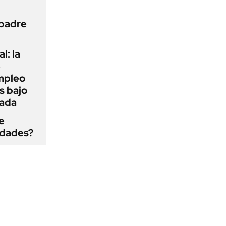
 padre
l: la
e
mpleo
s bajo
cada
e
edades?