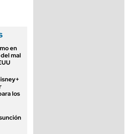
viernes de 10 a 18
s
imo en
 del mal
EEUU
Disney+
r
para los
asunción