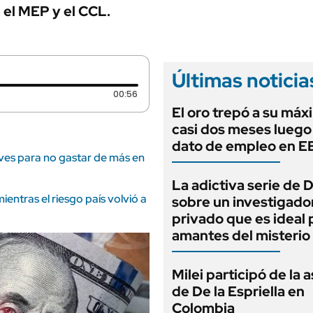
ANUARIO 2025
, el MEP y el CCL.
LIFESTYLE
EDICIÓN IMPRESA
AUTOS
Últimas noticia
Duración: 56 segundos
00:56
El oro trepó a su máx
casi dos meses luego
dato de empleo en 
aves para no gastar de más en
La adictiva serie de 
entras el riesgo país volvió a
sobre un investigado
privado que es ideal 
amantes del misterio
Milei participó de la 
de De la Espriella en
Colombia