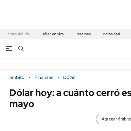
Temas del día
Dólar en vivo
Reservas
Morosidad
NEGOCIOS
ÚLTIMAS NOTICIAS
Especiales Ámbito
ECONOMÍA
ámbito
Finanzas
Dólar
Real Estate
Banco de Datos
Dólar hoy: a cuánto cerró es
Sustentabilidad
Campo
mayo
Seguros
FINANZAS
ENERGY REPORT
Dólar
+
Agregar ámbito
POLÍTICA
Mercados
Nacional