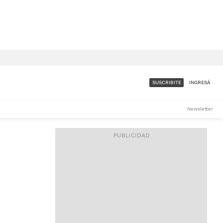
SUSCRIBITE
INGRESÁ
SUMATE A LA COMUNIDAD
Newsletter
DE ÁMBITO
LES
ACCESO FULL - $1.800/MES
ES
CORPORATIVO - CONSULTAR
Si tenés dudas comunicate
con nosotros a
IOS
suscripciones@ambito.com.ar
Llamanos al (54) 11 4556-
9147/48 o
al (54) 11 4449-3256 de lunes a