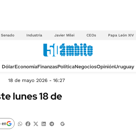
Senado
Industria
Javier Milei
CEOs
Papa León XIV
Anuario autos 2026
Dólar
Economía
Finanzas
Política
Negocios
Opinión
Uruguay
TECNOLOGÍA
NOVEDADES FISCA
MÉXICO
18 de mayo 2026 - 16:27
EDICTOS JUDICIAL
OPINIÓN
te lunes 18 de
MULTAS
MUNDO
LICITACIONES
INFORMACIÓN GENERAL
CUADROS TARIFAR
ESPECTÁCULOS
 en
RECALL
DEPORTES