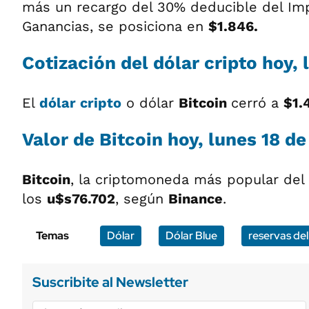
más un recargo del 30% deducible del Im
Ganancias, se posiciona en
$1.846.
Cotización del
dólar cripto
hoy, 
El
dólar cripto
o dólar
Bitcoin
cerró a
$1.
Valor de Bitcoin hoy, lunes 18 d
Bitcoin
, la criptomoneda más popular del
los
u$s76.702
, según
Binance
.
Temas
Dólar
Dólar Blue
reservas de
Suscribite al Newsletter