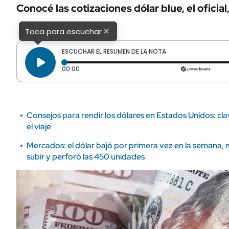
ÁMBITO DEBATE
Conocé las cotizaciones dólar blue, el oficial
Municipios
MEDIAKIT AMBITO DEBATE
×
Toca para escuchar
URUGUAY
ESCUCHAR EL RESUMEN DE LA NOTA
Tiempo transcurrido: 0 segundos
00:00
Consejos para rendir los dólares en Estados Unidos: cl
el viaje
Mercados: el dólar bajó por primera vez en la semana, mi
subir y perforó las 450 unidades