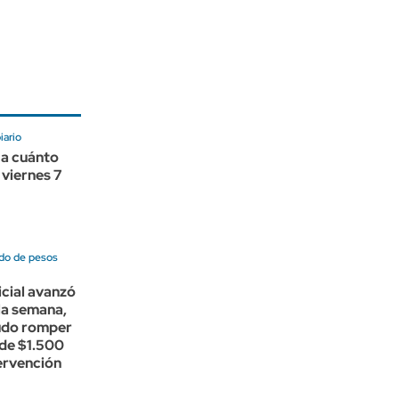
ario
 a cuánto
 viernes 7
do de pesos
icial avanzó
 la semana,
udo romper
 de $1.500
tervención