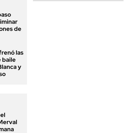
 paso
liminar
ciones de
frenó las
 baile
Blanca y
so
el
Merval
emana