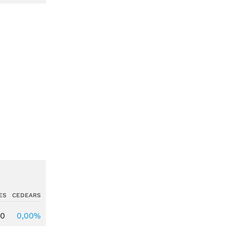
ES
CEDEARS
00
0,00%