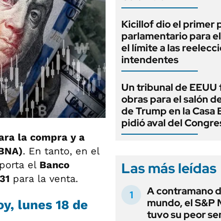
Kicillof dio el primer
parlamentario para e
el límite a las reelec
intendentes
Un tribunal de EEUU 
obras para el salón de
de Trump en la Casa 
pidió aval del Congre
ra la compra y a
(BNA)
. En tanto, en el
porta el
Banco
Las más leídas
,31
para la venta.
A contramano d
mundo, el S&P 
y, lunes 18 de
tuvo su peor s