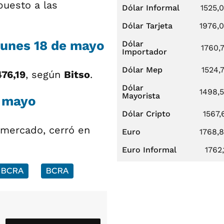
puesto a las
Dólar Informal
1525,
Dólar Tarjeta
1976,
lunes 18 de mayo
Dólar
1760,
Importador
Dólar Mep
1524,
476,19
, según
Bitso
.
Dólar
1498,
Mayorista
e mayo
Dólar Cripto
1567,
 mercado, cerró en
Euro
1768,
Euro Informal
1762,
l BCRA
BCRA