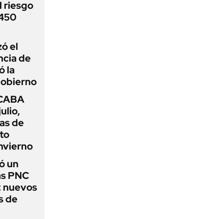
 riesgo
 450
zó el
ncia de
ó la
Gobierno
 CABA
ulio,
as de
cto
nvierno
ó un
as PNC
: nuevos
s de