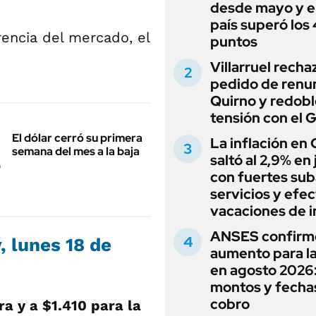
desde mayo y el
país superó los
rencia del mercado, el
puntos
Villarruel recha
pedido de renu
Quirno y redobl
tensión con el 
El dólar cerró su primera
La inflación en
semana del mes a la baja
saltó al 2,9% en j
con fuertes sub
servicios y efe
vacaciones de i
ANSES confirm
, lunes 18 de
aumento para l
en agosto 2026
montos y fecha
cobro
ra y a
$1.410
para la