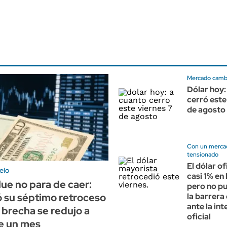
Mercado cambi
Dólar hoy:
cerró este
de agosto
Con un merca
tensionado
El dólar of
elo
casi 1% en
lue no para de caer:
pero no p
 su séptimo retroceso
la barrera
ante la in
la brecha se redujo a
oficial
e un mes