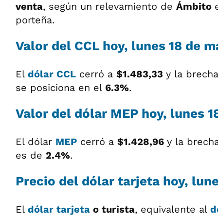
venta
, según un relevamiento de
Ámbito
porteña.
Valor del
CCL
hoy, lunes 18 de m
El
dólar CCL
cerró a
$1.483,33
y la brech
se posiciona en el
6.3%
.
Valor del
dólar MEP
hoy, lunes 1
El dólar
MEP
cerró a
$1.428,96
y la brech
es de
2.4%
.
Precio del
dólar tarjeta
hoy, lun
El
dólar tarjeta
o turista
, equivalente al
d