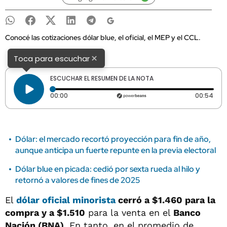
Conocé las cotizaciones dólar blue, el oficial, el MEP y el CCL.
×
Toca para escuchar
ESCUCHAR EL RESUMEN DE LA NOTA
Tiempo transcurrido: 0 segundos
Dura
00:00
00:54
Dólar: el mercado recortó proyección para fin de año,
aunque anticipa un fuerte repunte en la previa electoral
Dólar blue en picada: cedió por sexta rueda al hilo y
retornó a valores de fines de 2025
El
dólar oficial minorista
cerró a
$1.460
para la
compra y a
$1.510
para la venta en el
Banco
Nación (BNA)
. En tanto, en el promedio de