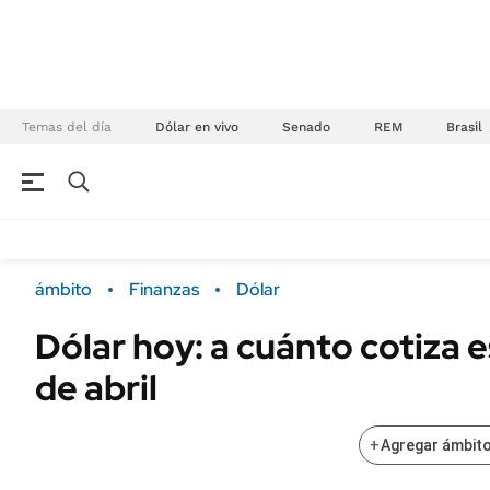
Temas del día
Dólar en vivo
Senado
REM
Brasil
NEGOCIOS
ÚLTIMAS NOTICIAS
Especiales Ámbito
ECONOMÍA
ámbito
Finanzas
Dólar
Real Estate
Banco de Datos
Dólar hoy: a cuánto cotiza 
Sustentabilidad
Campo
de abril
Seguros
FINANZAS
ENERGY REPORT
Dólar
+
Agregar ámbito
POLÍTICA
Mercados
Nacional