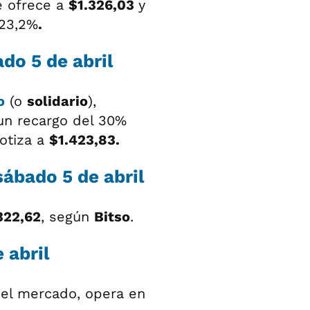
e ofrece a
$1.326,03
y
 23,2%
.
ado 5 de abril
o
(o
solidario
),
 un recargo del 30%
otiza a
$1.423,83.
sábado 5 de abril
322,62
, según
Bitso
.
 abril
del mercado, opera en