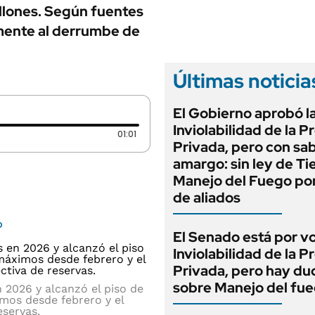
ANUARIO 2025
illones. Según fuentes
LIFESTYLE
EDICIÓN IMPRESA
mente al derrumbe de
AUTOS
Últimas noticia
El Gobierno aprobó l
Inviolabilidad de la 
Duración: 1 minutos y 1 segundos
01:01
Privada, pero con sa
amargo: sin ley de Tie
Manejo del Fuego por
de aliados
o
El Senado está por v
Inviolabilidad de la 
Privada, pero hay du
sobre Manejo del fu
 2026 y alcanzó el piso de
mos desde febrero y el
eservas.