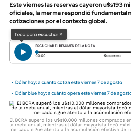
ÁMBITO DEBATE
Este viernes las reservas cayeron u$s193 m
Municipios
oficiales, la merma respondió fundamental
MEDIAKIT AMBITO DEBATE
URUGUAY
cotizaciones por el contexto global.
×
Toca para escuchar
ESCUCHAR EL RESUMEN DE LA NOTA
Tiempo transcurrido: 0 segundos
00:00
Dólar hoy: a cuánto cotiza este viernes 7 de agosto
Dólar blue hoy: a cuánto opera este viernes 7 de agost
El BCRA superó los u$s10.000 millones comprados en
la meta anual, mientras el dólar mayorista tocó máxi
mercado sigue atento a la acumulación efectiva de r