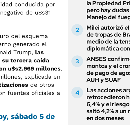
la Propiedad Pr
tidad conducida por
pero hay dudas
 negativo de u$s31
Manejo del fue
Milei autorizó e
de tropas de Bra
turo del esquema
medio de la ten
terno generado el
diplomática con
onald Trump,
las
ANSES confirmó
 su tercera caída
montos y el cr
ron u$s2.969 millones
.
de pago de ago
illones, explicada en
AUH y SUAF
tizaciones
de otros
Las acciones ar
on fuentes oficiales a
retrocedieron h
6,4% y el riesgo
saltó 4,2% a un
oy, sábado 5 de
en dos meses