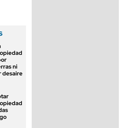
viernes de 10 a 18
s
a
Propiedad
bor
rras ni
 desaire
otar
Propiedad
das
ego