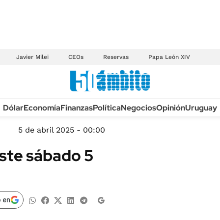
Javier Milei
CEOs
Reservas
Papa León XIV
Anuario autos 2026
Dólar
Economía
Finanzas
Política
Negocios
Opinión
Uruguay
TECNOLOGÍA
NOVEDADES FISCA
MÉXICO
5 de abril 2025 - 00:00
EDICTOS JUDICIAL
OPINIÓN
este sábado 5
MULTAS
MUNDO
LICITACIONES
INFORMACIÓN GENERAL
CUADROS TARIFAR
ESPECTÁCULOS
 en
RECALL
DEPORTES