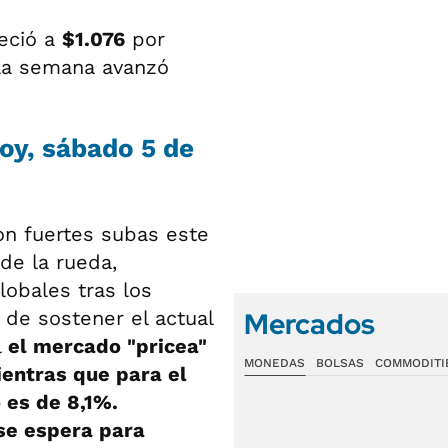
reció a
$1.076
por
n la semana avanzó
hoy, sábado 5 de
on fuertes subas este
 de la rueda,
obales tras los
Mercados
d de sostener el actual
l
el mercado "pricea"
MONEDAS
BOLSAS
COMMODITI
ientras que para el
 es de 8,1%.
se espera para