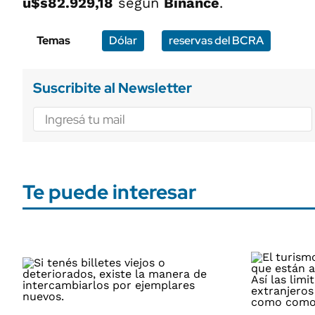
u$s82.929,18
según
Binance
.
Temas
Dólar
reservas del BCRA
Suscribite al Newsletter
Te puede interesar