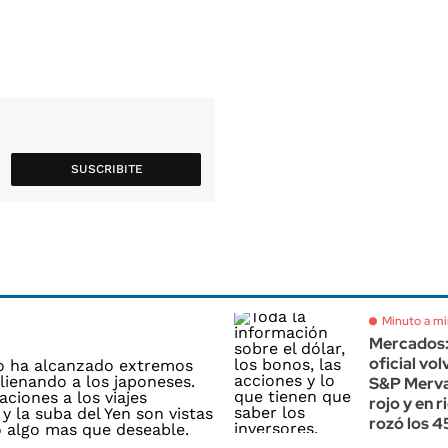
SUSCRIBITE
Minuto a m
Mercados: 
oficial volv
S&P Merva
rojo y en r
rozó los 