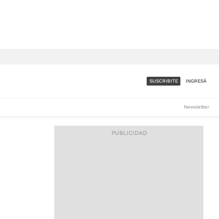
SUSCRIBITE
INGRESÁ
SUMATE A LA COMUNIDAD
Newsletter
DE ÁMBITO
LES
ACCESO FULL - $1.800/MES
ES
CORPORATIVO - CONSULTAR
Si tenés dudas comunicate
con nosotros a
IOS
suscripciones@ambito.com.ar
Llamanos al (54) 11 4556-
9147/48 o
al (54) 11 4449-3256 de lunes a