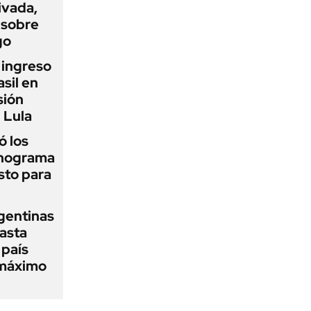
ivada,
 sobre
go
l ingreso
sil en
sión
 Lula
 los
onograma
sto para
gentinas
asta
 país
 máximo