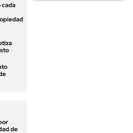
ó cada
Propiedad
otiza
osto
nto
 de
por
idad de