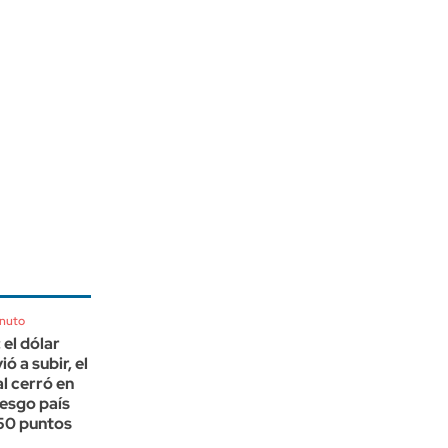
inuto
el dólar
ió a subir, el
l cerró en
iesgo país
450 puntos