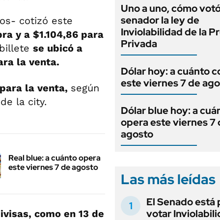
Uno a uno, cómo vot
senador la ley de
os- cotizó este
Inviolabilidad de la 
ra y a $1.104,86
para
Privada
 billete
se ubicó a
ra la venta.
Dólar hoy: a cuánto c
este viernes 7 de ag
 para la venta
,
según
e la city.
Dólar blue hoy: a cuá
opera este viernes 7
agosto
Real blue: a cuánto opera
este viernes 7 de agosto
Las más leídas
El Senado está 
votar Inviolabil
ivisas, como en 13 de