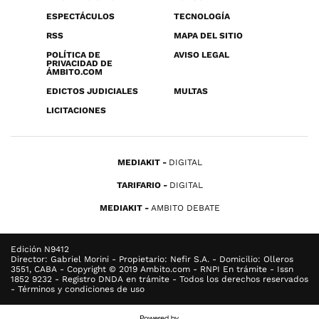
ESPECTÁCULOS
TECNOLOGÍA
RSS
MAPA DEL SITIO
POLÍTICA DE
AVISO LEGAL
PRIVACIDAD DE
ÁMBITO.COM
EDICTOS JUDICIALES
MULTAS
LICITACIONES
MEDIAKIT
DIGITAL
TARIFARIO
DIGITAL
MEDIAKIT
AMBITO DEBATE
Edición N9412
Director: Gabriel Morini - Propietario: Nefir S.A. - Domicilio: Olleros
3551, CABA - Copyright © 2019 Ambito.com - RNPI En trámite - Issn
1852 9232 - Registro DNDA en trámite - Todos los derechos reservados
- Términos y condiciones de uso