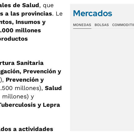
ales de Salud
, que
Mercados
s a las provincias
. Le
tos, Insumos y
MONEDAS
BOLSAS
COMMODITI
.000 millones
productos
rtura Sanitaria
igación, Prevención y
),
Prevención y
.500 millones),
Salud
millones) y
 Tuberculosis y Lepra
ados a actividades