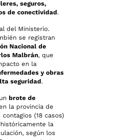
leres, seguros,
os de conectividad
.
al del Ministerio.
mbién se registran
ón Nacional de
arlos Malbrán
, que
pacto en la
enfermedades y obras
alta seguridad
.
 un
brote de
en la provincia de
 contagios (18 casos)
históricamente la
ulación, según los