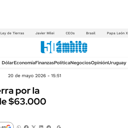
Ley de Tierras
Javier Milei
CEOs
Brasil
Papa León X
Anuario autos 2026
Dólar
Economía
Finanzas
Política
Negocios
Opinión
Uruguay
TECNOLOGÍA
NOVEDADES FISCA
MÉXICO
20 de mayo 2026 - 15:51
EDICTOS JUDICIAL
OPINIÓN
rra por la
MULTAS
MUNDO
 de $63.000
LICITACIONES
INFORMACIÓN GENERAL
CUADROS TARIFAR
ESPECTÁCULOS
RECALL
DEPORTES
 en