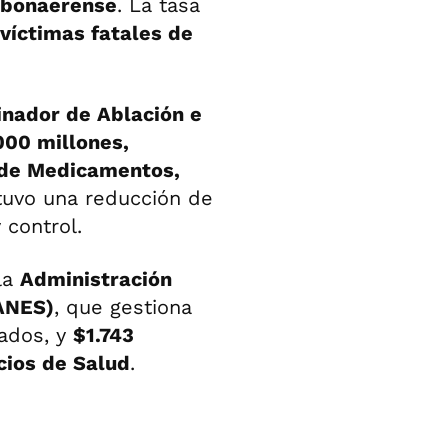
 bonaerense
. La tasa
 víctimas fatales de
inador de Ablación e
000 millones,
 de Medicamentos,
uvo una reducción de
 control.
la
Administración
(ANES)
, que gestiona
zados, y
$1.743
cios de Salud
.