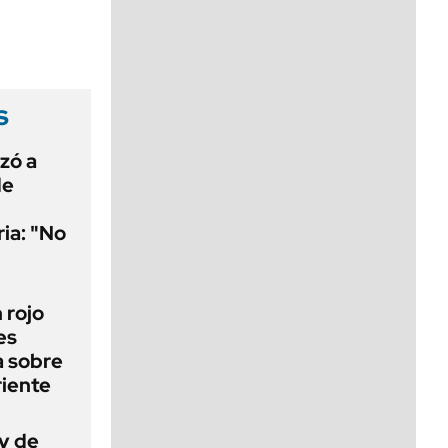
viernes de 10 a 18
s
uzó a
de
ria: "No
n rojo
es
a sobre
riente
ey de