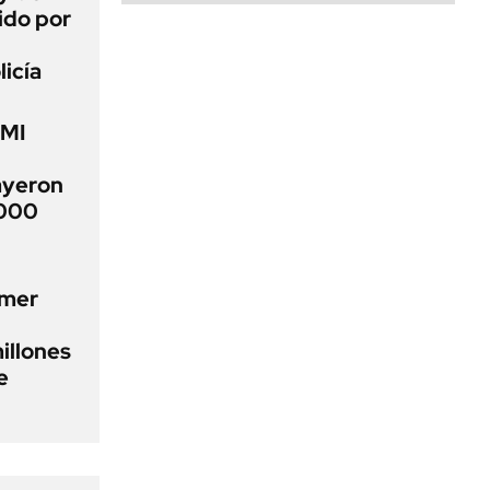
ido por
licía
FMI
ayeron
.000
imer
illones
e