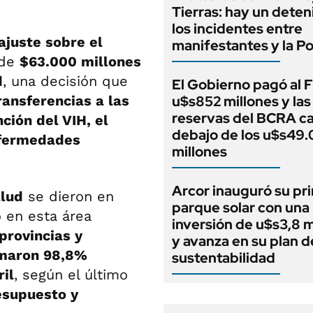
Tierras: hay un deten
los incidentes entre
ajuste sobre el
manifestantes y la Po
 de
$63.000 millones
d
, una decisión que
El Gobierno pagó al 
ansferencias a las
u$s852 millones y las
reservas del BCRA c
ción del VIH, el
debajo de los u$s49
enfermedades
millones
Arcor inauguró su pr
lud
se dieron en
parque solar con una
 en esta área
inversión de u$s3,8 m
provincias y
y avanza en su plan d
omaron 98,8%
sustentabilidad
il
, según el último
esupuesto y