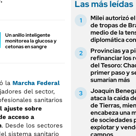
.
Las más leídas
Milei autorizó e
de tropas de Bra
medio de la ten
Un anillo inteligente
diplomática con
monitorea la glucosa y
cetonas en sangre
Provincias ya p
refinanciar los 
del Tesoro: Chac
primer paso y s
sumarían más
zó la
Marcha Federal
Joaquín Beneg
jadores del sector,
ataca la caída de
ofesionales sanitarios
de Tierras, mie
l ajuste sobre
encabeza una 
de acceso a
de sociedades 
n
. Desde los sectores
explotar y vend
el sistema sanitario
campos