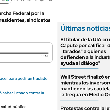
ANUARIO 2025
LIFESTYLE
EDICIÓN IMPRESA
AUTOS
archa Federal por la
residentes, sindicatos
Últimas noticia
El titular de la UIA cr
Caputo por calificar 
"tarados" a quienes
Duración: 51 segundos
00:51
defienden a la indust
ayuda al diálogo"
Wall Street finalizó e
cer para pedir un traslado
mientras los inversor
mantienen las cautel
ó haber luchado contra la
la tregua en Medio O
Protestas contra la l