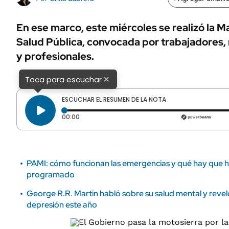
ÁMBITO DEBATE
Municipios
MEDIAKIT AMBITO DEBATE
En ese marco, este miércoles se realizó la M
URUGUAY
Salud Pública, convocada por trabajadores, 
y profesionales.
×
Toca para escuchar
ESCUCHAR EL RESUMEN DE LA NOTA
Tiempo transcurrido: 0 segundos
00:00
PAMI: cómo funcionan las emergencias y qué hay que ha
programado
George R.R. Martin habló sobre su salud mental y revel
depresión este año