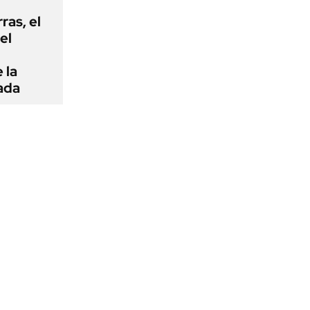
rras, el
el
 la
ada