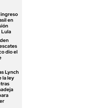
l ingreso
sil en
sión
 Lula
iden
rescates
o dio el
e
as Lynch
 la ley
ntras
madeja
para
er