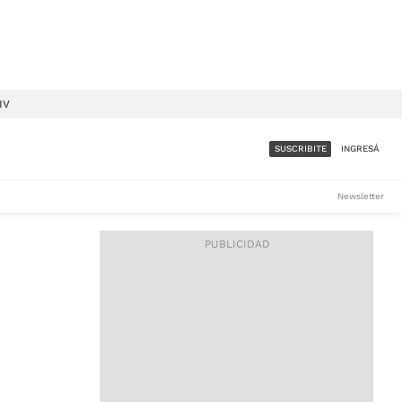
IV
SUSCRIBITE
INGRESÁ
SUMATE A LA COMUNIDAD
Newsletter
DE ÁMBITO
LES
ACCESO FULL - $1.800/MES
ES
CORPORATIVO - CONSULTAR
Si tenés dudas comunicate
con nosotros a
IOS
suscripciones@ambito.com.ar
Llamanos al (54) 11 4556-
9147/48 o
al (54) 11 4449-3256 de lunes a