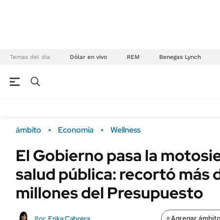
Temas del día
Dólar en vivo
REM
Benegas Lynch
NEGOCIOS
ÚLTIMAS NOTICIAS
Especiales Ámbito
ECONOMÍA
ámbito
Economía
Wellness
Real Estate
Banco de Datos
El Gobierno pasa la motosie
Sustentabilidad
Campo
salud pública: recortó más
Seguros
FINANZAS
ENERGY REPORT
millones del Presupuesto
Dólar
POLÍTICA
Mercados
Erika Cabrera
Por
+
Agregar ámbito
Nacional