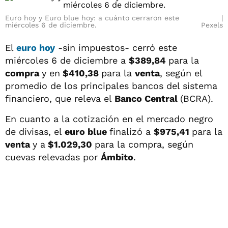
Euro hoy y Euro blue hoy: a cuánto cerraron este
miércoles 6 de diciembre.
Pexels
El
euro hoy
-sin impuestos- cerró este
miércoles 6 de diciembre a
$389,84
para la
compra
y en
$410,38
para la
venta
, según el
promedio de los principales bancos del sistema
financiero, que releva el
Banco Central
(BCRA).
En cuanto a la cotización en el mercado negro
de divisas, el
euro blue
finalizó a
$975,41
para la
venta
y a
$1.029,30
para la compra, según
cuevas relevadas por
Ámbito
.