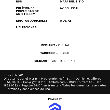
RSS
MAPA DEL SITIO
POLÍTICA DE
AVISO LEGAL
PRIVACIDAD DE
ÁMBITO.COM
EDICTOS JUDICIALES
MULTAS
LICITACIONES
MEDIAKIT
DIGITAL
TARIFARIO
DIGITAL
MEDIAKIT
AMBITO DEBATE
Edición N9411
Director: Gabriel Morini - Propietario: Nefir S.A. - Domicilio: Olleros
3551, CABA - Copyright © 2019 Ambito.com - RNPI En trámite - Issn
1852 9232 - Registro DNDA en trámite - Todos los derechos reservados
- Términos y condiciones de uso