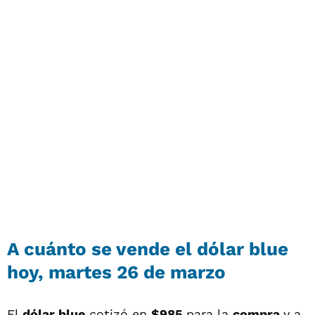
A cuánto se vende el dólar blue
hoy, martes 26 de marzo
El
dólar blue
cotizó en
$985
para la
compra
y a