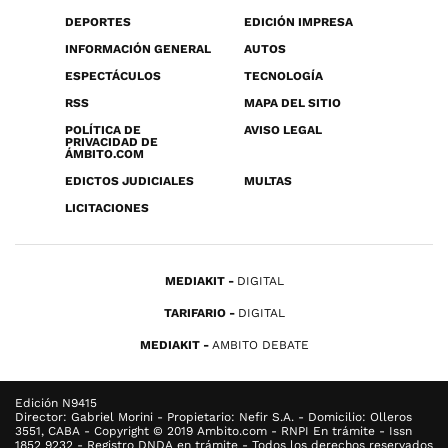
DEPORTES
EDICIÓN IMPRESA
INFORMACIÓN GENERAL
AUTOS
ESPECTÁCULOS
TECNOLOGÍA
RSS
MAPA DEL SITIO
POLÍTICA DE
AVISO LEGAL
PRIVACIDAD DE
ÁMBITO.COM
EDICTOS JUDICIALES
MULTAS
LICITACIONES
MEDIAKIT
DIGITAL
TARIFARIO
DIGITAL
MEDIAKIT
AMBITO DEBATE
Edición N9415
Director: Gabriel Morini - Propietario: Nefir S.A. - Domicilio: Olleros
3551, CABA - Copyright © 2019 Ambito.com - RNPI En trámite - Issn
1852 9232 - Registro DNDA en trámite - Todos los derechos reservados