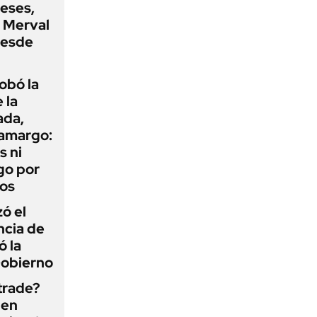
eses,
P Merval
desde
obó la
 la
ada,
 amargo:
s ni
go por
dos
zó el
ncia de
ó la
Gobierno
 trade?
 en