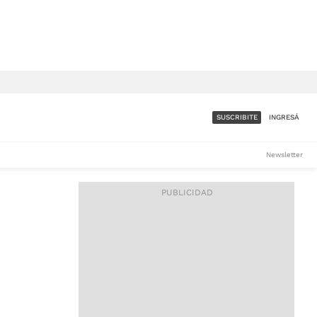
SUSCRIBITE
INGRESÁ
SUMATE A LA COMUNIDAD
Newsletter
DE ÁMBITO
LES
ACCESO FULL - $1.800/MES
ES
CORPORATIVO - CONSULTAR
Si tenés dudas comunicate
con nosotros a
IOS
suscripciones@ambito.com.ar
Llamanos al (54) 11 4556-
9147/48 o
al (54) 11 4449-3256 de lunes a