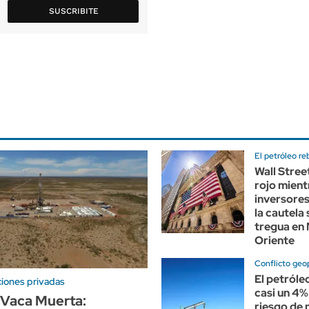
SUSCRIBITE
El petróleo r
Wall Street
rojo mient
inversore
la cautela 
tregua en
Oriente
Conflicto geop
El petróle
iones privadas
casi un 4%
 Vaca Muerta:
riesgo de 