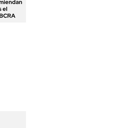
omiendan
s el
l BCRA