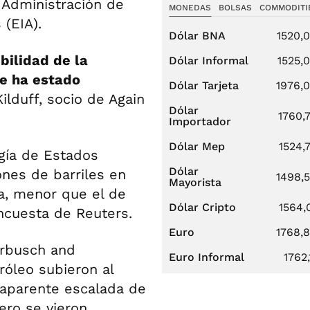
 Administración de
MONEDAS
BOLSAS
COMMODITI
(EIA).
Dólar BNA
1520,
bilidad de la
Dólar Informal
1525,
e ha estado
Dólar Tarjeta
1976,
Kilduff, socio de Again
Dólar
1760,
Importador
Dólar Mep
1524,
gía de Estados
Dólar
nes de barriles en
1498,
Mayorista
a, menor que el de
Dólar Cripto
1564,
encuesta de Reuters.
Euro
1768,
terbusch and
Euro Informal
1762,
róleo subieron al
a aparente escalada de
pero se vieron