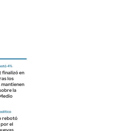
ebotó 4%
 finalizó en
ras los
s mantienen
sobre la
 Medio
olítico
o rebotó
 por el
nuevas