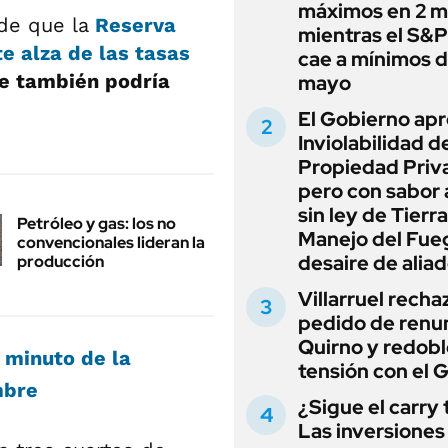
máximos en 2 m
de que la
Reserva
mientras el S&
e alza de las tasas
cae a mínimos 
ue también podría
mayo
El Gobierno apr
Inviolabilidad de
Propiedad Priv
pero con sabor
sin ley de Tierra
Petróleo y gas: los no
Manejo del Fue
convencionales lideran la
desaire de alia
producción
Villarruel recha
pedido de renu
Quirno y redobl
a minuto de la
tensión con el 
mbre
¿Sigue el carry
Las inversiones