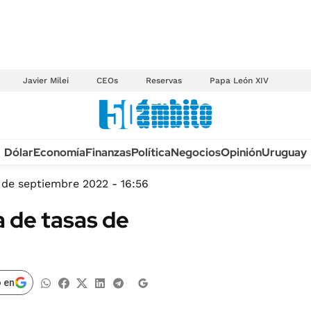
Javier Milei
CEOs
Reservas
Papa León XIV
Anuario autos 2026
Dólar
Economía
Finanzas
Política
Negocios
Opinión
Uruguay
TECNOLOGÍA
NOVEDADES FISCA
MÉXICO
 de septiembre 2022 - 16:56
EDICTOS JUDICIAL
OPINIÓN
a de tasas de
MULTAS
MUNDO
LICITACIONES
INFORMACIÓN GENERAL
CUADROS TARIFAR
ESPECTÁCULOS
 en
RECALL
DEPORTES