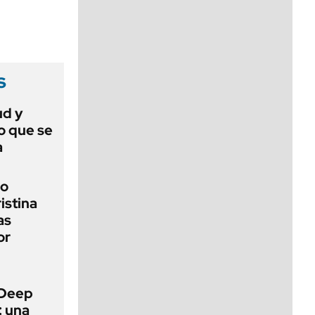
viernes de 10 a 18
s
ud y
o que se
a
io
ristina
as
or
 Deep
: una