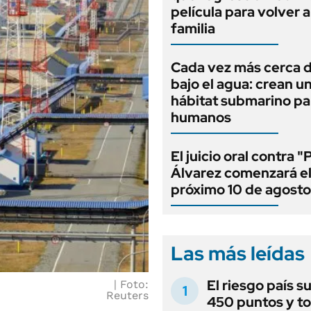
película para volver a
familia
Cada vez más cerca d
bajo el agua: crean u
hábitat submarino pa
humanos
El juicio oral contra "
Álvarez comenzará e
próximo 10 de agosto
Las más leídas
El riesgo país s
Foto:
Reuters
450 puntos y t