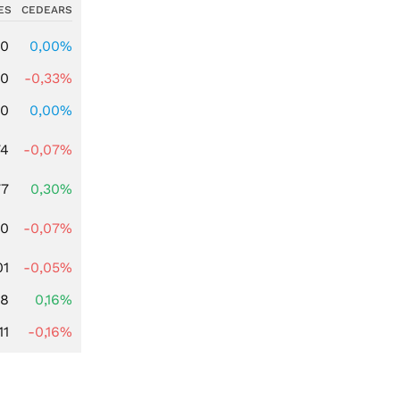
ES
CEDEARS
00
0,00%
00
-0,33%
00
0,00%
74
-0,07%
77
0,30%
50
-0,07%
01
-0,05%
88
0,16%
11
-0,16%