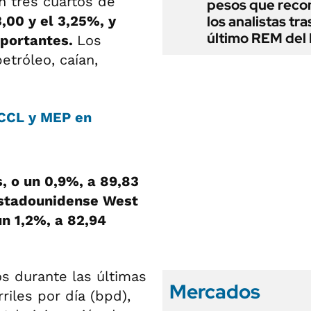
n tres cuartos de
pesos que rec
3,00 y el 3,25%, y
los analistas tra
último REM de
mportantes.
Los
etróleo, caían,
, CCL y MEP en
, o un 0,9%, a 89,83
stadounidense West
un 1,2%, a 82,94
s durante las últimas
Mercados
iles por día (bpd),