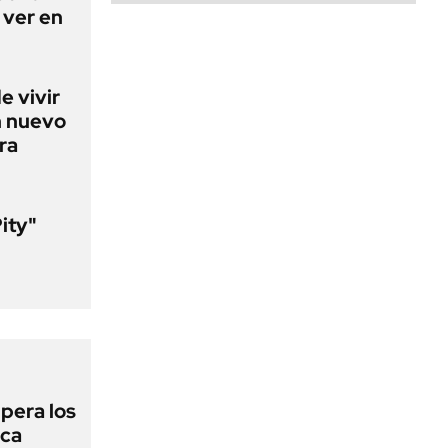
 ver en
e vivir
n nuevo
ra
Pity"
l
upera los
oca