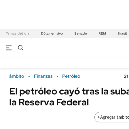
Temas del día
Dólar en vivo
Senado
REM
Brasil
NEGOCIOS
ÚLTIMAS NOTICIAS
Especiales Ámbito
ECONOMÍA
ámbito
Finanzas
Petróleo
21
Real Estate
Banco de Datos
El petróleo cayó tras la sub
Sustentabilidad
Campo
la Reserva Federal
Seguros
FINANZAS
ENERGY REPORT
Dólar
+
Agregar ámbito
POLÍTICA
Mercados
Nacional