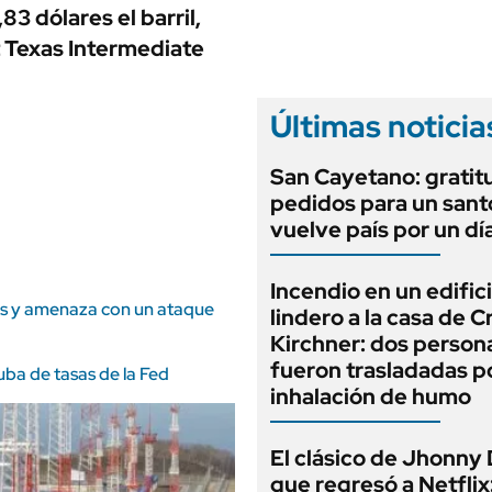
ANUARIO 2025
3 dólares el barril,
LIFESTYLE
EDICIÓN IMPRESA
 Texas Intermediate
AUTOS
Últimas noticia
San Cayetano: gratit
pedidos para un sant
vuelve país por un dí
Incendio en un edific
tas y amenaza con un ataque
lindero a la casa de C
Kirchner: dos person
fueron trasladadas p
ba de tasas de la Fed
inhalación de humo
El clásico de Jhonny
que regresó a Netflix