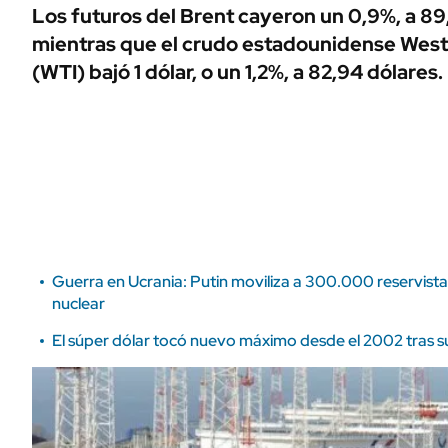
ÁMBITO DEBATE
Los futuros del Brent cayeron un 0,9%, a 89,8
Municipios
mientras que el crudo estadounidense West
MEDIAKIT AMBITO DEBATE
URUGUAY
(WTI) bajó 1 dólar, o un 1,2%, a 82,94 dólares.
Guerra en Ucrania: Putin moviliza a 300.000 reservis
nuclear
El súper dólar tocó nuevo máximo desde el 2002 tras su