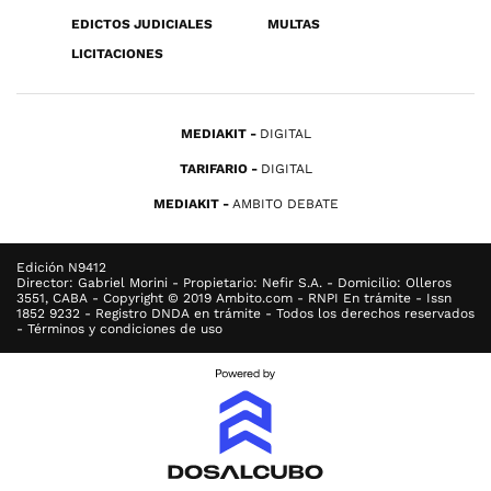
EDICTOS JUDICIALES
MULTAS
LICITACIONES
MEDIAKIT
DIGITAL
TARIFARIO
DIGITAL
MEDIAKIT
AMBITO DEBATE
Edición N9412
Director: Gabriel Morini - Propietario: Nefir S.A. - Domicilio: Olleros
3551, CABA - Copyright © 2019 Ambito.com - RNPI En trámite - Issn
1852 9232 - Registro DNDA en trámite - Todos los derechos reservados
- Términos y condiciones de uso