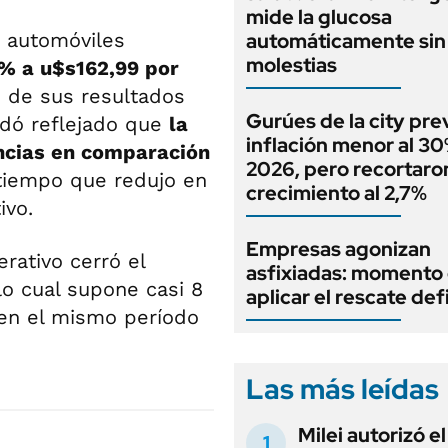
mide la glucosa
 automóviles
automáticamente sin 
molestias
% a u$s162,99 por
n de sus resultados
Gurúes de la city pr
edó reflejado que
la
inflación menor al 3
ncias en comparación
2026, pero recortaron
 tiempo que redujo en
crecimiento al 2,7%
ivo.
Empresas agonizan
rativo cerró el
asfixiadas: momento
 lo cual supone casi 8
aplicar el rescate def
en el mismo período
Las más leídas
Milei autorizó e