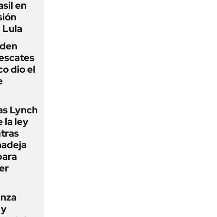
sil en
sión
 Lula
iden
rescates
o dio el
e
as Lynch
 la ley
ntras
madeja
para
er
anza
 y