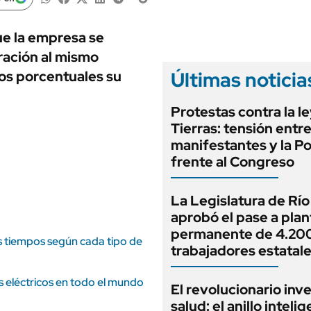
ANUARIO 2025
LIFESTYLE
EDICIÓN IMPRESA
AUTOS
ue la empresa se
ración al mismo
Últimas noticia
tos porcentuales su
Protestas contra la l
Tierras: tensión entr
manifestantes y la Po
frente al Congreso
La Legislatura de Rí
aprobó el pase a plan
permanente de 4.20
s tiempos según cada tipo de
trabajadores estatal
s eléctricos en todo el mundo
El revolucionario inv
salud: el anillo inteli