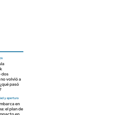
os
sla
k
 dos
no volvió a
 ¿qué pasó
?
ad y apertura
embarca en
a: el plan de
impacto en