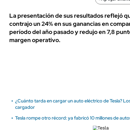
ÁMBITO DEBATE
Municipios
MEDIAKIT AMBITO DEBATE
La presentación de sus resultados reflejó q
URUGUAY
contrajo un 24% en sus ganancias en compa
período del año pasado y redujo en 7,8 pun
margen operativo.
¿Cuánto tarda en cargar un auto eléctrico de Tesla? Lo
cargador
Tesla rompe otro récord: ya fabricó 10 millones de auto