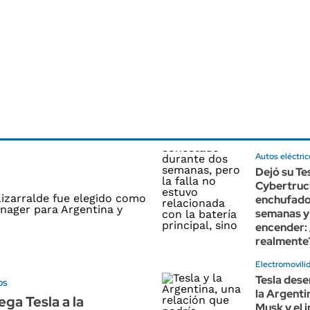
Autos eléctric
Dejó su Te
Cybertruc
enchufado
semanas y 
encender:
realmente
Electromovilid
Tesla des
os
la Argentin
ega Tesla a la
Musk y el 