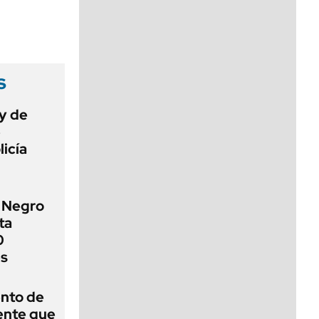
viernes de 10 a 18
s
ey de
e
licía
o Negro
ta
0
es
ento de
gente que