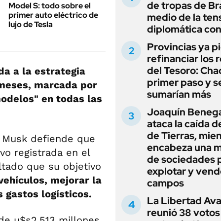
de tropas de Bra
Model S: todo sobre el
primer auto eléctrico de
medio de la ten
lujo de Tesla
diplomática con
Provincias ya p
refinanciar los 
del Tesoro: Chac
da a la estrategia
primer paso y s
 meses, marcada por
sumarían más
odelos" en todas las
Joaquín Beneg
ataca la caída de
de Tierras, mie
n Musk defiende que
encabeza una 
vo registrada en el
de sociedades 
ltado que su objetivo
explotar y vend
vehículos, mejorar la
campos
s gastos logísticos.
La Libertad Av
reunió 38 votos
 de u$s2.513 millones