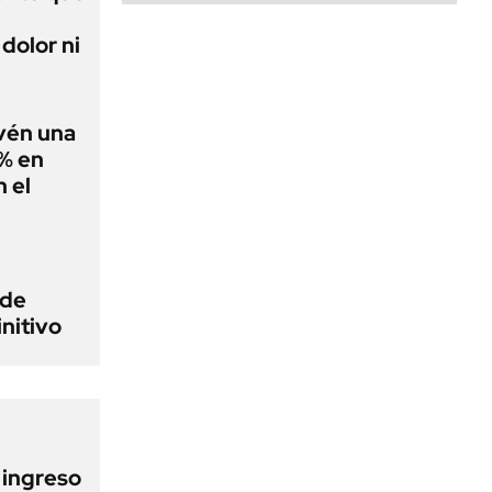
dolor ni
evén una
0% en
 el
 de
initivo
l ingreso