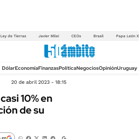
Ley de Tierras
Javier Milei
CEOs
Brasil
Papa León X
Anuario autos 2026
Dólar
Economía
Finanzas
Política
Negocios
Opinión
Uruguay
TECNOLOGÍA
NOVEDADES FISCA
MÉXICO
20 de abril 2023 - 18:15
EDICTOS JUDICIAL
OPINIÓN
casi 10% en
MULTAS
MUNDO
ción de su
LICITACIONES
INFORMACIÓN GENERAL
CUADROS TARIFAR
ESPECTÁCULOS
RECALL
DEPORTES
 en