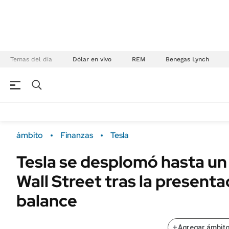
Temas del día
Dólar en vivo
REM
Benegas Lynch
NEGOCIOS
ÚLTIMAS NOTICIAS
Especiales Ámbito
ECONOMÍA
ámbito
Finanzas
Tesla
Real Estate
Banco de Datos
Tesla se desplomó hasta un 
Sustentabilidad
Campo
Wall Street tras la presenta
Seguros
FINANZAS
ENERGY REPORT
balance
Dólar
POLÍTICA
Mercados
+
Agregar ámbito
Nacional