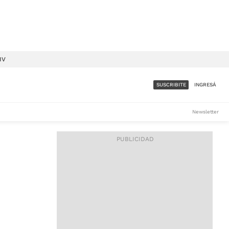
IV
SUSCRIBITE
INGRESÁ
SUMATE A LA COMUNIDAD
Newsletter
DE ÁMBITO
LES
ACCESO FULL - $1.800/MES
ES
CORPORATIVO - CONSULTAR
Si tenés dudas comunicate
con nosotros a
IOS
suscripciones@ambito.com.ar
Llamanos al (54) 11 4556-
9147/48 o
al (54) 11 4449-3256 de lunes a