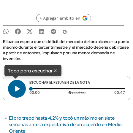
+ Agregar ámbito en
El banco espera que el déficit del mercado del oro alcance su punto
máximo durante el tercer trimestre y el mercado debería debilitarse
a partir de entonces, impulsado por una menor demanda de
inversión.
×
Toca para escuchar
ESCUCHAR EL RESUMEN DE LA NOTA
Tiempo transcurrido: 0 segundos
Dura
00:00
00:47
El oro trepó hasta 4,2% y tocó un máximo en siete
semanas ante la expectativa de un acuerdo en Medio
Oriente