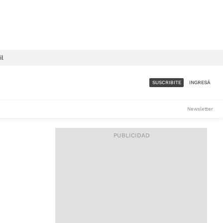
il
SUSCRIBITE
INGRESÁ
SUMATE A LA COMUNIDAD
Newsletter
DE ÁMBITO
LES
ACCESO FULL - $1.800/MES
ES
CORPORATIVO - CONSULTAR
Si tenés dudas comunicate
con nosotros a
IOS
suscripciones@ambito.com.ar
Llamanos al (54) 11 4556-
9147/48 o
al (54) 11 4449-3256 de lunes a