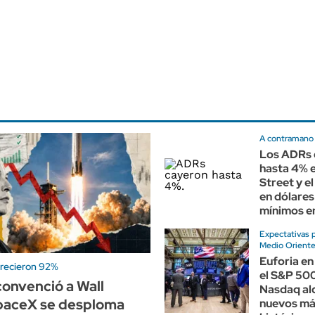
A contramano
Los ADRs 
hasta 4% e
Street y e
en dólares
mínimos e
Expectativas 
Medio Orient
Euforia en
crecieron 92%
el S&P 500
onvenció a Wall
Nasdaq al
SpaceX se desploma
nuevos m