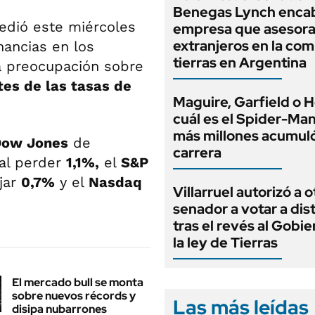
Benegas Lynch enca
edió este miércoles
empresa que asesora
extranjeros en la co
ancias en los
tierras en Argentina
a preocupación sobre
tes de las tasas de
Maguire, Garfield o H
cuál es el Spider-Ma
más millones acumuló
Dow Jones
de
carrera
al perder
1,1%,
el
S&P
jar
0,7%
y el
Nasdaq
Villarruel autorizó a o
senador a votar a dis
tras el revés al Gobi
la ley de Tierras
El mercado bull se monta
sobre nuevos récords y
Las más leídas
disipa nubarrones