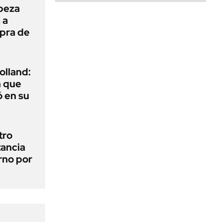
beza
 a
mpra de
olland:
n que
 en su
tro
tancia
erno por