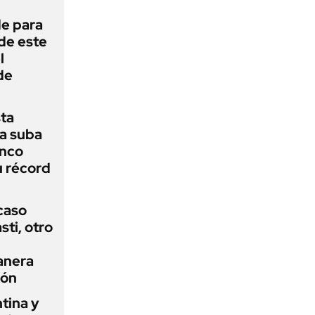
de para
 de este
l
de
sta
a suba
anco
u récord
 caso
ti, otro
anera
ión
tina y