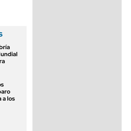
viernes de 10 a 18
s
bría
Mundial
ra
os
paro
 a los