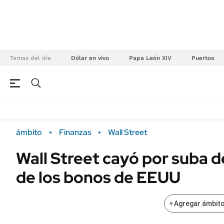
Temas del día
Dólar en vivo
Papa León XIV
Puertos
NEGOCIOS
ÚLTIMAS NOTICIAS
Especiales Ámbito
ECONOMÍA
ámbito
Finanzas
Wall Street
Real Estate
Banco de Datos
Wall Street cayó por suba d
Sustentabilidad
Campo
de los bonos de EEUU
Seguros
FINANZAS
ENERGY REPORT
Dólar
+
Agregar ámbito
POLÍTICA
Mercados
Nacional