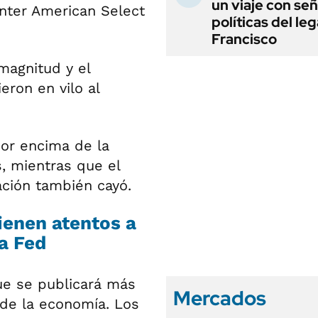
un viaje con se
enter American Select
políticas del le
Francisco
magnitud y el
eron en vilo al
or encima de la
, mientras que el
ción también cayó.
ienen atentos a
a Fed
ue se publicará más
Mercados
o de la economía. Los