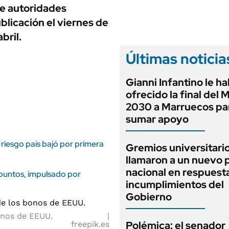
ANUARIO 2025
de autoridades
LIFESTYLE
EDICIÓN IMPRESA
blicación el viernes de
AUTOS
bril.
Últimas noticia
Gianni Infantino le ha
ofrecido la final del 
2030 a Marruecos pa
sumar apoyo
 riesgo país bajó por primera
Gremios universitari
llamaron a un nuevo 
nacional en respuesta
 puntos, impulsado por
incumplimientos del
Gobierno
onos de EEUU.
Polémica: el senador
freepik.es