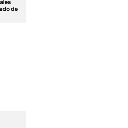
ñales
gado de