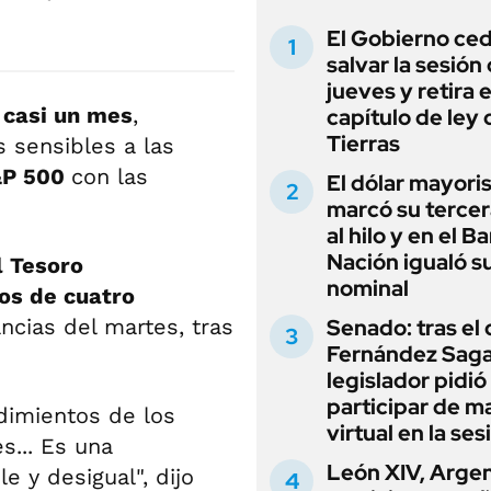
El Gobierno ce
salvar la sesión
jueves y retira e
 casi un mes
,
capítulo de ley 
Tierras
 sensibles a las
&P 500
con las
El dólar mayori
marcó su tercer
al hilo y en el B
Nación igualó s
l Tesoro
nominal
os de cuatro
ncias del martes, tras
Senado: tras el
Fernández Sagas
legislador pidió
participar de m
dimientos de los
virtual en la ses
s... Es una
León XIV, Argen
e y desigual", dijo