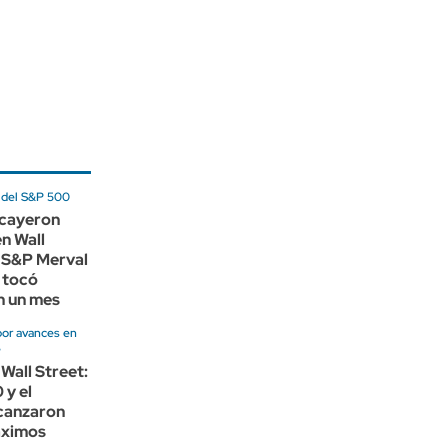
 del S&P 500
cayeron
n Wall
l S&P Merval
 tocó
n un mes
por avances en
e
 Wall Street:
 y el
canzaron
áximos