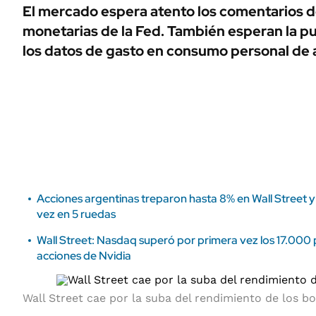
ÁMBITO DEBATE
El mercado espera atento los comentarios 
Municipios
monetarias de la Fed. También esperan la pu
MEDIAKIT AMBITO DEBATE
URUGUAY
los datos de gasto en consumo personal de a
Acciones argentinas treparon hasta 8% en Wall Street y
vez en 5 ruedas
Wall Street: Nasdaq superó por primera vez los 17.000
acciones de Nvidia
Wall Street cae por la suba del rendimiento de los b