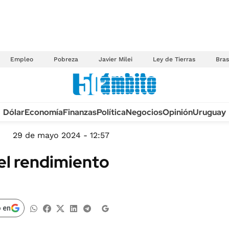
Empleo
Pobreza
Javier Milei
Ley de Tierras
Bras
Anuario autos 2026
Dólar
Economía
Finanzas
Política
Negocios
Opinión
Uruguay
TECNOLOGÍA
NOVEDADES FISCA
MÉXICO
29 de mayo 2024 - 12:57
EDICTOS JUDICIAL
OPINIÓN
el rendimiento
MULTAS
MUNDO
LICITACIONES
INFORMACIÓN GENERAL
CUADROS TARIFAR
ESPECTÁCULOS
 en
RECALL
DEPORTES